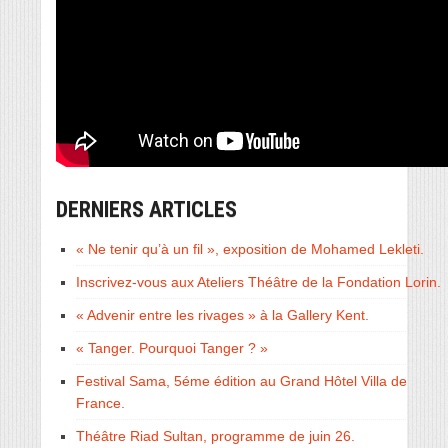
DERNIERS ARTICLES
« Ne tenir qu’à un fil », exposition de Mohamed Lekleti.
Inscrivez-vous aux Ateliers Théâtre de la Fondation Lorin.
« Advenir entre les rivages » à la Gallery Kent.
« Tanger. Pourquoi Tanger ? »
Festival Sama, 5éme édition au Grand Hôtel Villa de
France.
Théâtre Riad Sultan, programme de juin 26.