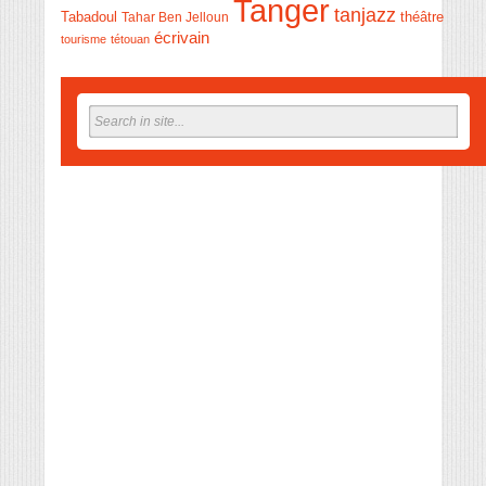
Tanger
tanjazz
théâtre
Tabadoul
Tahar Ben Jelloun
écrivain
tourisme
tétouan