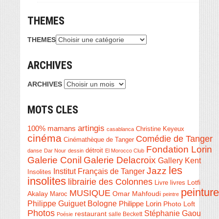
THEMES
THEMES
ARCHIVES
ARCHIVES
MOTS CLES
artingis
100% mamans
Christine Keyeux
casablanca
cinéma
Comédie de Tanger
Cinémathèque de Tanger
Fondation Lorin
détroit
danse
Dar Nour
dessin
El Morocco Club
Galerie Conil
Galerie Delacroix
Gallery Kent
les
Jazz
Institut Français de Tanger
Insolites
insolites
librairie des Colonnes
Livre
Lotfi
livres
peinture
MUSIQUE
Akalay
Omar Mahfoudi
Maroc
peintre
Philippe Guiguet Bologne
Philippe Lorin
Photo Loft
Photos
Stéphanie Gaou
restaurant
salle Beckett
Poésie