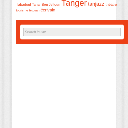
Tanger
tanjazz
théâtre
Tabadoul
Tahar Ben Jelloun
écrivain
tourisme
tétouan