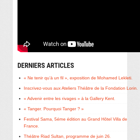
DERNIERS ARTICLES
« Ne tenir qu’à un fil », exposition de Mohamed Lekleti.
Inscrivez-vous aux Ateliers Théâtre de la Fondation Lorin.
« Advenir entre les rivages » à la Gallery Kent.
« Tanger. Pourquoi Tanger ? »
Festival Sama, 5éme édition au Grand Hôtel Villa de
France.
Théâtre Riad Sultan, programme de juin 26.