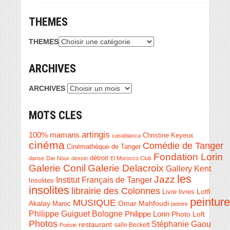
THEMES
THEMES
ARCHIVES
ARCHIVES
MOTS CLES
artingis
100% mamans
Christine Keyeux
casablanca
cinéma
Comédie de Tanger
Cinémathèque de Tanger
Fondation Lorin
détroit
danse
Dar Nour
dessin
El Morocco Club
Galerie Conil
Galerie Delacroix
Gallery Kent
les
Jazz
Institut Français de Tanger
Insolites
insolites
librairie des Colonnes
Livre
Lotfi
livres
peinture
MUSIQUE
Akalay
Omar Mahfoudi
Maroc
peintre
Philippe Guiguet Bologne
Philippe Lorin
Photo Loft
Photos
Stéphanie Gaou
restaurant
salle Beckett
Poésie