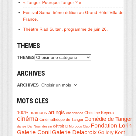
« Tanger. Pourquoi Tanger ? »
Festival Sama, 5éme édition au Grand Hôtel Villa de
France.
Théâtre Riad Sultan, programme de juin 26.
THEMES
THEMES
ARCHIVES
ARCHIVES
MOTS CLES
artingis
100% mamans
Christine Keyeux
casablanca
cinéma
Comédie de Tanger
Cinémathèque de Tanger
Fondation Lorin
détroit
danse
Dar Nour
dessin
El Morocco Club
Galerie Conil
Galerie Delacroix
Gallery Kent