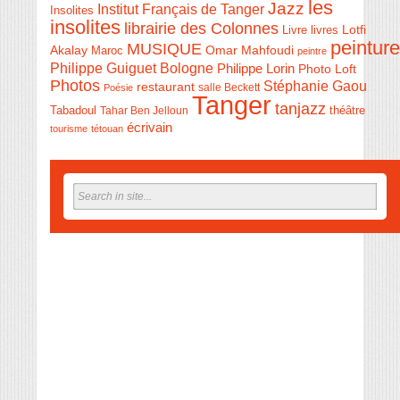
les
Jazz
Institut Français de Tanger
Insolites
insolites
librairie des Colonnes
Livre
Lotfi
livres
peinture
MUSIQUE
Akalay
Omar Mahfoudi
Maroc
peintre
Philippe Guiguet Bologne
Philippe Lorin
Photo Loft
Photos
Stéphanie Gaou
restaurant
salle Beckett
Poésie
Tanger
tanjazz
théâtre
Tabadoul
Tahar Ben Jelloun
écrivain
tourisme
tétouan