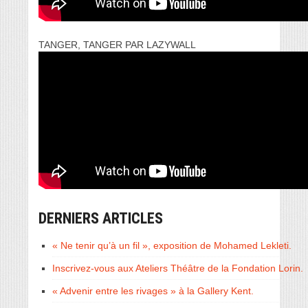
TANGER, TANGER PAR LAZYWALL
DERNIERS ARTICLES
« Ne tenir qu’à un fil », exposition de Mohamed Lekleti.
Inscrivez-vous aux Ateliers Théâtre de la Fondation Lorin.
« Advenir entre les rivages » à la Gallery Kent.