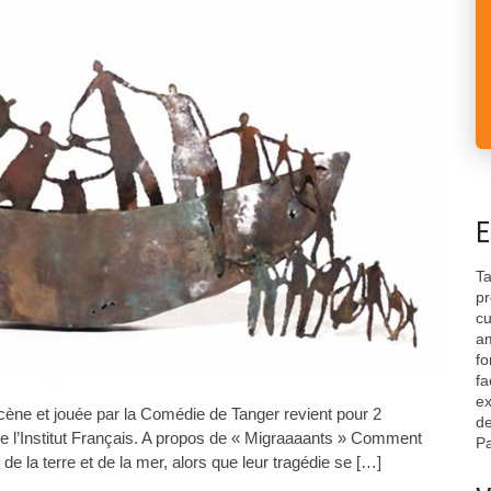
E
Ta
pr
cu
am
fo
fa
ex
cène et jouée par la Comédie de Tanger revient pour 2
de
e l’Institut Français. A propos de « Migraaaants » Comment
Pa
de la terre et de la mer, alors que leur tragédie se […]