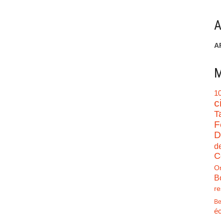
A
A
M
1
c
T
F
D
d
C
O
B
re
Be
éc