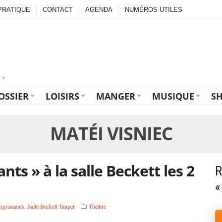
PRATIQUE
CONTACT
AGENDA
NUMÉROS UTILES
OSSIER
LOISIRS
MANGER
MUSIQUE
S
MATÉI VISNIEC
nts » à la salle Beckett les 2
R
«
igraaaants
,
Salle Beckett Tanger
Théâtre