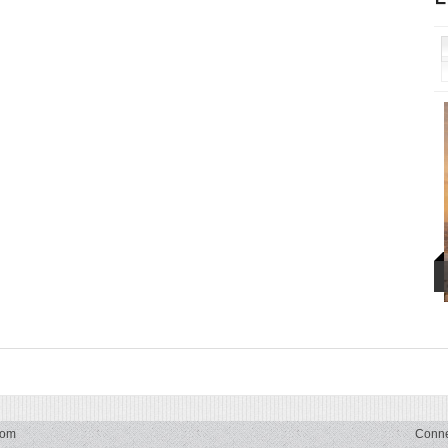
com
Conn