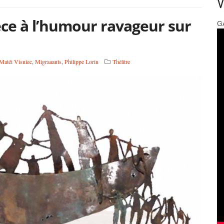
V
èce à l’humour ravageur sur
G
Matéi Visniec
,
Migraaants
,
Philippe Lorin
Théâtre