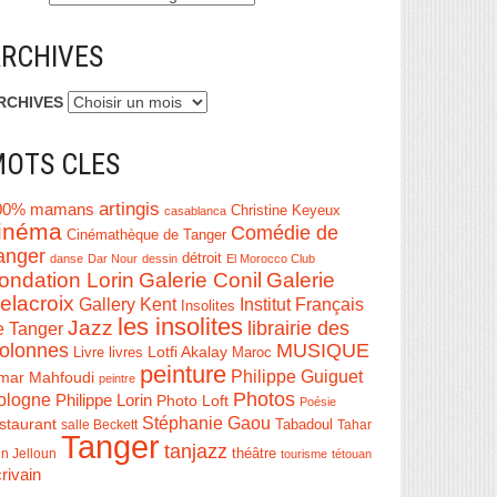
RCHIVES
RCHIVES
OTS CLES
artingis
00% mamans
Christine Keyeux
casablanca
inéma
Comédie de
Cinémathèque de Tanger
anger
détroit
danse
Dar Nour
dessin
El Morocco Club
ondation Lorin
Galerie Conil
Galerie
elacroix
Institut Français
Gallery Kent
Insolites
les insolites
Jazz
librairie des
e Tanger
olonnes
MUSIQUE
Livre
Lotfi Akalay
livres
Maroc
peinture
Philippe Guiguet
mar Mahfoudi
peintre
Photos
ologne
Philippe Lorin
Photo Loft
Poésie
Stéphanie Gaou
staurant
salle Beckett
Tabadoul
Tahar
Tanger
tanjazz
théâtre
n Jelloun
tourisme
tétouan
rivain