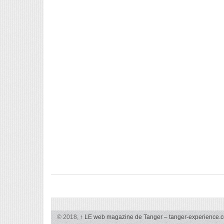
© 2018,
↑
LE web magazine de Tanger – tanger-experience.