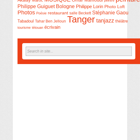
Akalay
Omar Mahfoudi
Maroc
peintre
Philippe Guiguet Bologne
Philippe Lorin
Photo Loft
Photos
Stéphanie Gaou
restaurant
salle Beckett
Poésie
Tanger
tanjazz
théâtre
Tabadoul
Tahar Ben Jelloun
écrivain
tourisme
tétouan