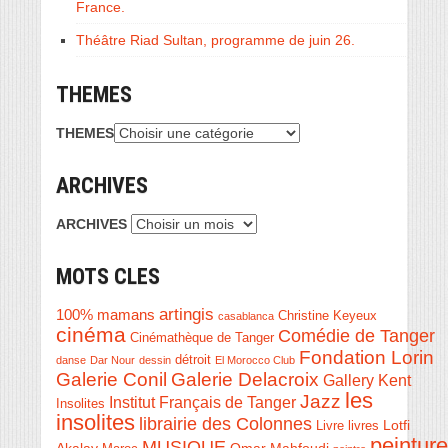
France.
Théâtre Riad Sultan, programme de juin 26.
THEMES
THEMES
ARCHIVES
ARCHIVES
MOTS CLES
artingis
100% mamans
Christine Keyeux
casablanca
cinéma
Comédie de Tanger
Cinémathèque de Tanger
Fondation Lorin
détroit
danse
Dar Nour
dessin
El Morocco Club
Galerie Conil
Galerie Delacroix
Gallery Kent
les
Jazz
Institut Français de Tanger
Insolites
insolites
librairie des Colonnes
Livre
Lotfi
livres
peinture
MUSIQUE