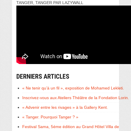
TANGER, TANGER PAR LAZYWALL
DERNIERS ARTICLES
« Ne tenir qu’à un fil », exposition de Mohamed Lekleti.
Inscrivez-vous aux Ateliers Théâtre de la Fondation Lorin.
« Advenir entre les rivages » à la Gallery Kent.
« Tanger. Pourquoi Tanger ? »
Festival Sama, 5éme édition au Grand Hôtel Villa de