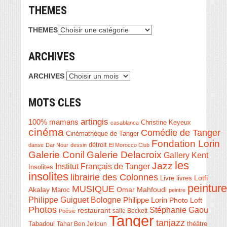
THEMES
THEMES
ARCHIVES
ARCHIVES
MOTS CLES
artingis
100% mamans
Christine Keyeux
casablanca
cinéma
Comédie de Tanger
Cinémathèque de Tanger
Fondation Lorin
détroit
danse
Dar Nour
dessin
El Morocco Club
Galerie Conil
Galerie Delacroix
Gallery Kent
les
Jazz
Institut Français de Tanger
Insolites
insolites
librairie des Colonnes
Livre
Lotfi
livres
peinture
MUSIQUE
Akalay
Omar Mahfoudi
Maroc
peintre
Philippe Guiguet Bologne
Philippe Lorin
Photo Loft
Photos
Stéphanie Gaou
restaurant
salle Beckett
Poésie
Tanger
tanjazz
théâtre
Tabadoul
Tahar Ben Jelloun