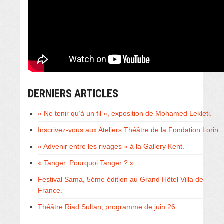
DERNIERS ARTICLES
« Ne tenir qu’à un fil », exposition de Mohamed Lekleti.
Inscrivez-vous aux Ateliers Théâtre de la Fondation Lorin.
« Advenir entre les rivages » à la Gallery Kent.
« Tanger. Pourquoi Tanger ? »
Festival Sama, 5éme édition au Grand Hôtel Villa de
France.
Théâtre Riad Sultan, programme de juin 26.