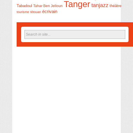
Tanger
tanjazz
théâtre
Tabadoul
Tahar Ben Jelloun
écrivain
tourisme
tétouan