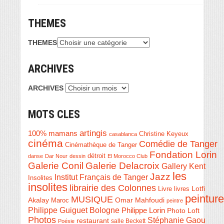
THEMES
THEMES
ARCHIVES
ARCHIVES
MOTS CLES
artingis
100% mamans
Christine Keyeux
casablanca
cinéma
Comédie de Tanger
Cinémathèque de Tanger
Fondation Lorin
détroit
danse
Dar Nour
dessin
El Morocco Club
Galerie Conil
Galerie Delacroix
Gallery Kent
les
Jazz
Institut Français de Tanger
Insolites
insolites
librairie des Colonnes
Livre
Lotfi
livres
peinture
MUSIQUE
Akalay
Omar Mahfoudi
Maroc
peintre
Philippe Guiguet Bologne
Philippe Lorin
Photo Loft
Photos
Stéphanie Gaou
restaurant
salle Beckett
Poésie