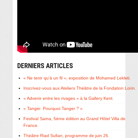
DERNIERS ARTICLES
« Ne tenir qu’à un fil », exposition de Mohamed Lekleti.
Inscrivez-vous aux Ateliers Théâtre de la Fondation Lorin.
« Advenir entre les rivages » à la Gallery Kent.
« Tanger. Pourquoi Tanger ? »
Festival Sama, 5éme édition au Grand Hôtel Villa de
France.
Théâtre Riad Sultan, programme de juin 26.