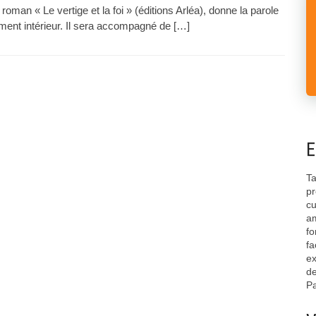
an « Le vertige et la foi » (éditions Arléa), donne la parole
ement intérieur. Il sera accompagné de […]
E
Ta
pr
cu
am
fo
fa
ex
de
Pa