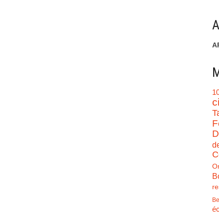
A
A
M
1
c
T
F
D
d
C
O
B
re
Be
éc