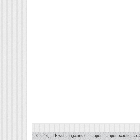
© 2014,
↑
LE web magazine de Tanger – tanger-experience.