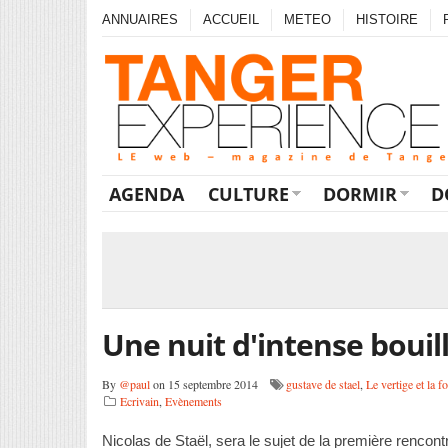
ANNUAIRES
ACCUEIL
METEO
HISTOIRE
AGENDA
CULTURE
DORMIR
D
Une nuit d'intense boui
By
@paul
on 15 septembre 2014
gustave de stael
,
Le vertige et la fo
Ecrivain
,
Evènements
Nicolas de Staël, sera le sujet de la première rencontre