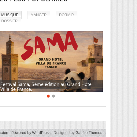
MUSIQUE
MANGER
DORMIR
DOSSIER
Festival Sama, 5éme édition au Grand Hôtel
Villa de France.
exion
-
Powered by WordPress
- Designed by
Gabfire Themes