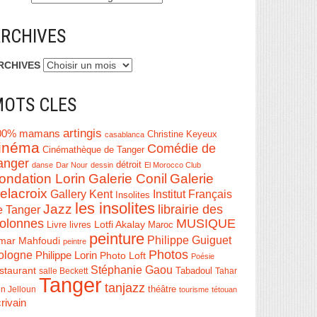
RCHIVES
RCHIVES
OTS CLES
artingis
00% mamans
Christine Keyeux
casablanca
inéma
Comédie de
Cinémathèque de Tanger
anger
détroit
danse
Dar Nour
dessin
El Morocco Club
ondation Lorin
Galerie Conil
Galerie
elacroix
Institut Français
Gallery Kent
Insolites
les insolites
Jazz
librairie des
e Tanger
olonnes
MUSIQUE
Livre
Lotfi Akalay
livres
Maroc
peinture
Philippe Guiguet
mar Mahfoudi
peintre
Photos
ologne
Philippe Lorin
Photo Loft
Poésie
Stéphanie Gaou
staurant
salle Beckett
Tabadoul
Tahar
Tanger
tanjazz
théâtre
n Jelloun
tourisme
tétouan
rivain