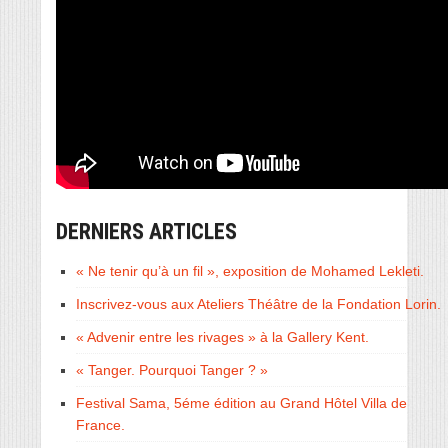
DERNIERS ARTICLES
« Ne tenir qu’à un fil », exposition de Mohamed Lekleti.
Inscrivez-vous aux Ateliers Théâtre de la Fondation Lorin.
« Advenir entre les rivages » à la Gallery Kent.
« Tanger. Pourquoi Tanger ? »
Festival Sama, 5éme édition au Grand Hôtel Villa de
France.