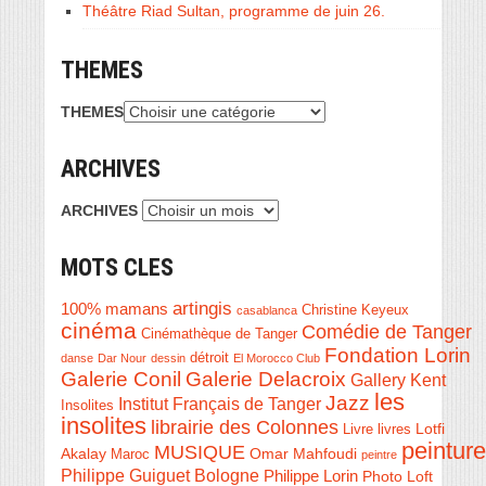
Théâtre Riad Sultan, programme de juin 26.
THEMES
THEMES
ARCHIVES
ARCHIVES
MOTS CLES
artingis
100% mamans
Christine Keyeux
casablanca
cinéma
Comédie de Tanger
Cinémathèque de Tanger
Fondation Lorin
détroit
danse
Dar Nour
dessin
El Morocco Club
Galerie Conil
Galerie Delacroix
Gallery Kent
les
Jazz
Institut Français de Tanger
Insolites
insolites
librairie des Colonnes
Livre
Lotfi
livres
peinture
MUSIQUE
Akalay
Omar Mahfoudi
Maroc
peintre
Philippe Guiguet Bologne
Philippe Lorin
Photo Loft