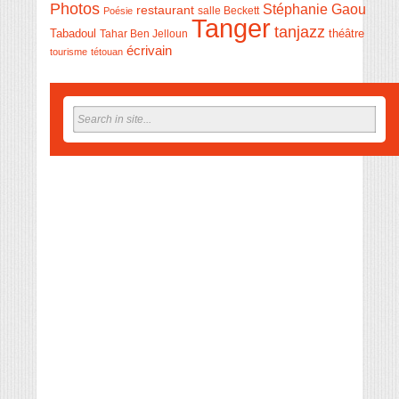
Photos
Stéphanie Gaou
restaurant
salle Beckett
Poésie
Tanger
tanjazz
théâtre
Tabadoul
Tahar Ben Jelloun
écrivain
tourisme
tétouan