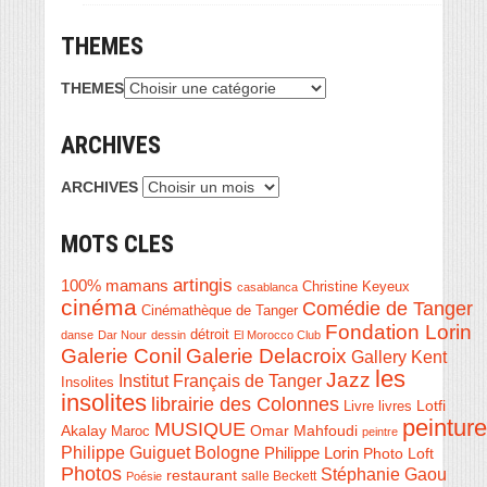
THEMES
THEMES
ARCHIVES
ARCHIVES
MOTS CLES
artingis
100% mamans
Christine Keyeux
casablanca
cinéma
Comédie de Tanger
Cinémathèque de Tanger
Fondation Lorin
détroit
danse
Dar Nour
dessin
El Morocco Club
Galerie Conil
Galerie Delacroix
Gallery Kent
les
Jazz
Institut Français de Tanger
Insolites
insolites
librairie des Colonnes
Livre
Lotfi
livres
peinture
MUSIQUE
Akalay
Omar Mahfoudi
Maroc
peintre
Philippe Guiguet Bologne
Philippe Lorin
Photo Loft
Photos
Stéphanie Gaou
restaurant
salle Beckett
Poésie