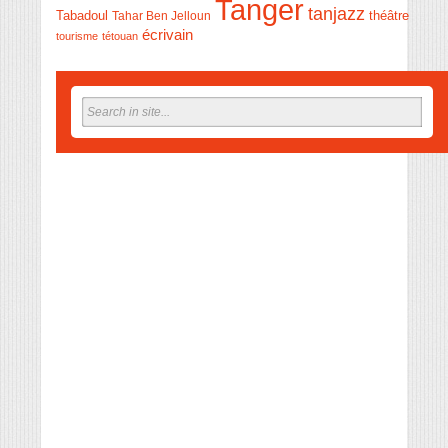
Tanger
tanjazz
théâtre
Tabadoul
Tahar Ben Jelloun
écrivain
tourisme
tétouan