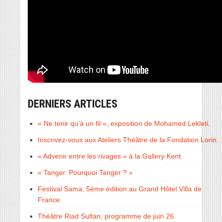
DERNIERS ARTICLES
« Ne tenir qu’à un fil », exposition de Mohamed Lekleti.
Inscrivez-vous aux Ateliers Théâtre de la Fondation Lorin.
« Advenir entre les rivages » à la Gallery Kent.
« Tanger. Pourquoi Tanger ? »
Festival Sama, 5éme édition au Grand Hôtel Villa de
France.
Théâtre Riad Sultan, programme de juin 26.