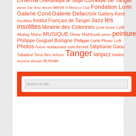
cinéma
Comédie de Tanger
Cinémathèque de Tanger
Fondation Lorin
détroit
danse
Dar Nour
dessin
El Morocco Club
Galerie Conil
Galerie Delacroix
Gallery Kent
les
Jazz
Institut Français de Tanger
Insolites
insolites
librairie des Colonnes
Livre
Lotfi
livres
peinture
MUSIQUE
Akalay
Omar Mahfoudi
Maroc
peintre
Philippe Guiguet Bologne
Philippe Lorin
Photo Loft
Photos
Stéphanie Gaou
restaurant
salle Beckett
Poésie
Tanger
tanjazz
théâtre
Tabadoul
Tahar Ben Jelloun
écrivain
tourisme
tétouan