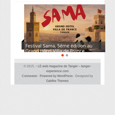
Festival Sama, 5éme édition au
Grand Hôtel Villa de France.
© 2015,
↑
LE web magazine de Tanger – tanger-
experience.com
Connexion
-
Powered by WordPress
- Designed by
Gabfire Themes