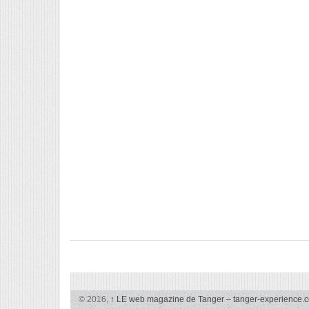
© 2016,
↑
LE web magazine de Tanger – tanger-experience.