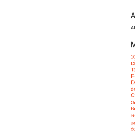
A
A
M
1
c
T
F
D
d
C
O
B
re
Be
éc