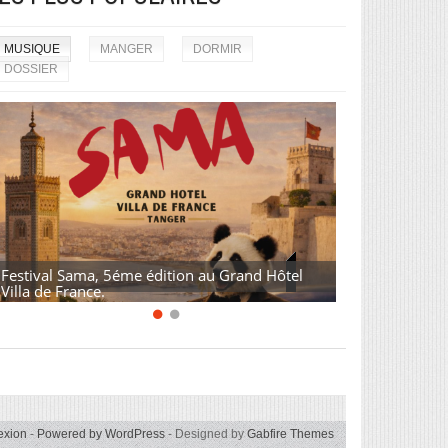
MUSIQUE
MANGER
DORMIR
DOSSIER
Festival Sama, 5éme édition au Grand Hôtel
Villa de France.
exion
-
Powered by WordPress
- Designed by
Gabfire Themes