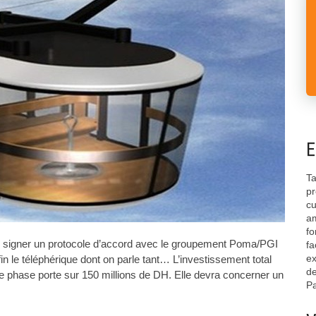
E
Ta
pr
cu
am
fo
e signer un protocole d’accord avec le groupement Poma/PGI
fa
ex
in le téléphérique dont on parle tant… L’investissement total
de
re phase porte sur 150 millions de DH. Elle devra concerner un
Pa