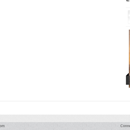
com
Conn