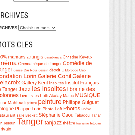
RCHIVES
RCHIVES
OTS CLES
artingis
00% mamans
Christine Keyeux
casablanca
inéma
Comédie de
Cinémathèque de Tanger
anger
détroit
danse
Dar Nour
dessin
El Morocco Club
ondation Lorin
Galerie Conil
Galerie
elacroix
Institut Français
Gallery Kent
Insolites
les insolites
Jazz
librairie des
e Tanger
olonnes
MUSIQUE
Livre
Lotfi Akalay
livres
Maroc
peinture
Philippe Guiguet
mar Mahfoudi
peintre
Photos
ologne
Philippe Lorin
Photo Loft
Poésie
Stéphanie Gaou
staurant
salle Beckett
Tabadoul
Tahar
Tanger
tanjazz
théâtre
n Jelloun
tourisme
tétouan
rivain