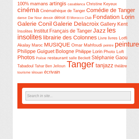
artingis
100% mamans
Christine Keyeux
casablanca
cinéma
Comédie de Tanger
Cinémathèque de Tanger
Fondation Lorin
détroit
danse
Dar Nour
dessin
El Morocco Club
Galerie Conil
Galerie Delacroix
Gallery Kent
les
Jazz
Institut Français de Tanger
Insolites
insolites
librairie des Colonnes
Livre
Lotfi
livres
peinture
MUSIQUE
Akalay
Omar Mahfoudi
Maroc
peintre
Philippe Guiguet Bologne
Philippe Lorin
Photo Loft
Photos
Stéphanie Gaou
restaurant
salle Beckett
Poésie
Tanger
tanjazz
théâtre
Tabadoul
Tahar Ben Jelloun
écrivain
tourisme
tétouan