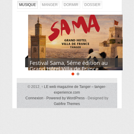
MUSIQUE
MANGER
DORMIR
DOSSIER
Festival Sama, 5éme édition au
Grand Hôtel Villa de France.
© 2012,
↑
LE web magazine de Tanger – tanger-
experience.com
Connexion
-
Powered by WordPress
- Designed by
Gabfire Themes