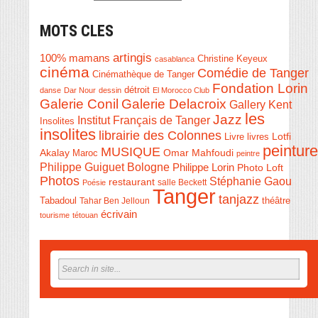
MOTS CLES
artingis
100% mamans
Christine Keyeux
casablanca
cinéma
Comédie de Tanger
Cinémathèque de Tanger
Fondation Lorin
détroit
danse
Dar Nour
dessin
El Morocco Club
Galerie Conil
Galerie Delacroix
Gallery Kent
les
Jazz
Institut Français de Tanger
Insolites
insolites
librairie des Colonnes
Livre
Lotfi
livres
peinture
MUSIQUE
Akalay
Omar Mahfoudi
Maroc
peintre
Philippe Guiguet Bologne
Philippe Lorin
Photo Loft
Photos
Stéphanie Gaou
restaurant
salle Beckett
Poésie
Tanger
tanjazz
théâtre
Tabadoul
Tahar Ben Jelloun
écrivain
tourisme
tétouan