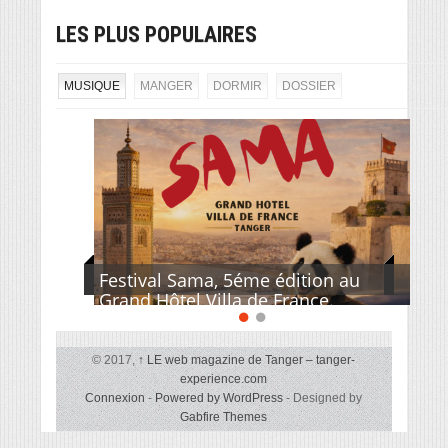
LES PLUS POPULAIRES
MUSIQUE
MANGER
DORMIR
DOSSIER
Festival Sama, 5éme édition au
Grand Hôtel Villa de France.
© 2017,
↑
LE web magazine de Tanger – tanger-
experience.com
Connexion
-
Powered by WordPress
- Designed by
Gabfire Themes