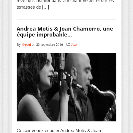
rêve de s’installer dans la « chambre 35″ et sur les
terrasses de […]
Andrea Motis & Joan Chamorro, une
équipe improbable…
By
@paul
on 23 septembre 2016
Jazz
Ce soir venez écouter Andrea Motis & Joan