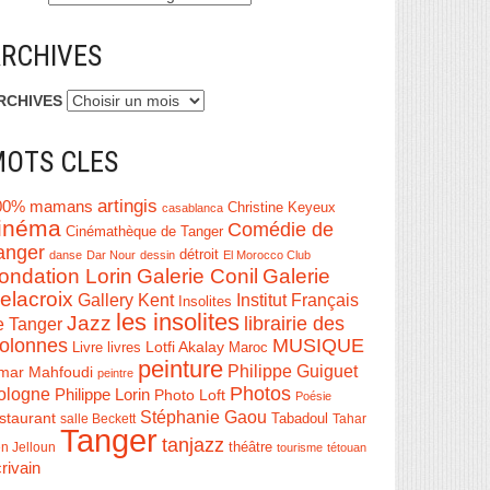
RCHIVES
RCHIVES
OTS CLES
artingis
00% mamans
Christine Keyeux
casablanca
inéma
Comédie de
Cinémathèque de Tanger
anger
détroit
danse
Dar Nour
dessin
El Morocco Club
ondation Lorin
Galerie Conil
Galerie
elacroix
Institut Français
Gallery Kent
Insolites
les insolites
Jazz
librairie des
e Tanger
olonnes
MUSIQUE
Livre
Lotfi Akalay
livres
Maroc
peinture
Philippe Guiguet
mar Mahfoudi
peintre
Photos
ologne
Philippe Lorin
Photo Loft
Poésie
Stéphanie Gaou
staurant
salle Beckett
Tabadoul
Tahar
Tanger
tanjazz
théâtre
n Jelloun
tourisme
tétouan
rivain