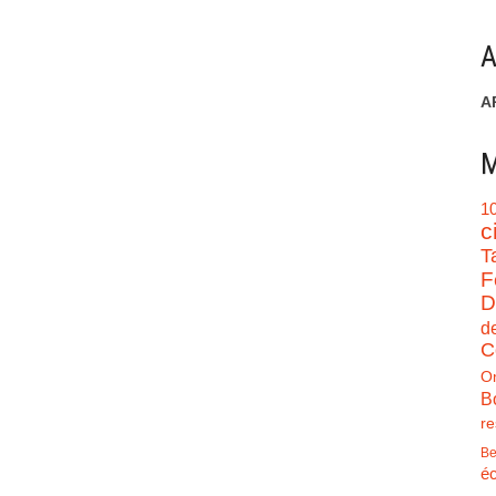
A
A
M
1
c
T
F
D
d
C
O
B
re
Be
éc