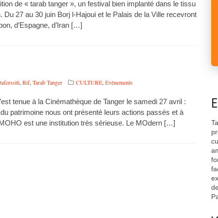
tion de « tarab tanger », un festival bien implanté dans le tissu
 Du 27 au 30 juin Borj l-Hajoui et le Palais de la Ville recevront
pon, d’Espagne, d’Iran […]
taferssiti
,
Rif
,
Tarab Tanger
CULTURE
,
Evènements
E
’est tenue à la Cinémathèque de Tanger le samedi 27 avril :
 du patrimoine nous ont présenté leurs actions passés et à
 MOHO est une institution très sérieuse. Le MOdern […]
Ta
pr
cu
am
fo
fa
ex
de
Pa