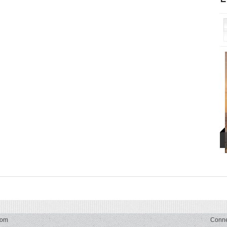
com
Conn