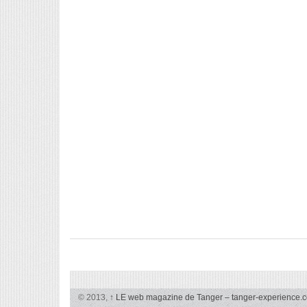
© 2013,
↑
LE web magazine de Tanger – tanger-experience.