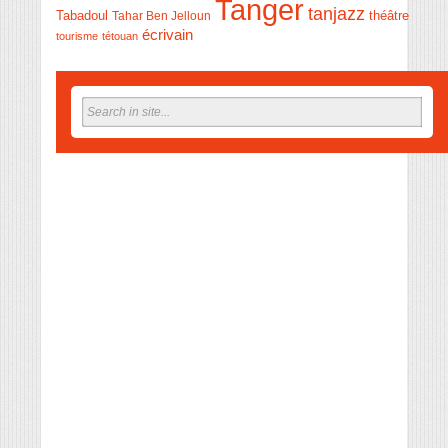
Tanger
tanjazz
théâtre
Tabadoul
Tahar Ben Jelloun
écrivain
tourisme
tétouan