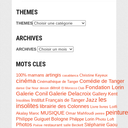
THEMES
THEMES
ARCHIVES
ARCHIVES
MOTS CLES
artingis
100% mamans
Christine Keyeux
casablanca
cinéma
Comédie de Tanger
Cinémathèque de Tanger
Fondation Lorin
détroit
danse
Dar Nour
dessin
El Morocco Club
Galerie Conil
Galerie Delacroix
Gallery Kent
les
Jazz
Institut Français de Tanger
Insolites
insolites
librairie des Colonnes
Livre
Lotfi
livres
peinture
MUSIQUE
Akalay
Omar Mahfoudi
Maroc
peintre
Philippe Guiguet Bologne
Philippe Lorin
Photo Loft
Photos
Stéphanie Gaou
restaurant
salle Beckett
Poésie