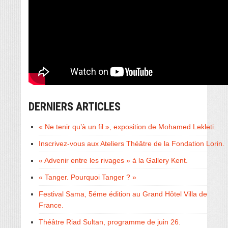
DERNIERS ARTICLES
« Ne tenir qu’à un fil », exposition de Mohamed Lekleti.
Inscrivez-vous aux Ateliers Théâtre de la Fondation Lorin.
« Advenir entre les rivages » à la Gallery Kent.
« Tanger. Pourquoi Tanger ? »
Festival Sama, 5éme édition au Grand Hôtel Villa de
France.
Théâtre Riad Sultan, programme de juin 26.