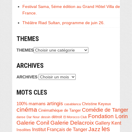
Festival Sama, 5éme édition au Grand Hôtel Villa de
France.
Théâtre Riad Sultan, programme de juin 26.
THEMES
THEMES
ARCHIVES
ARCHIVES
MOTS CLES
artingis
100% mamans
Christine Keyeux
casablanca
cinéma
Comédie de Tanger
Cinémathèque de Tanger
Fondation Lorin
détroit
danse
Dar Nour
dessin
El Morocco Club
Galerie Conil
Galerie Delacroix
Gallery Kent
les
Jazz
Institut Français de Tanger
Insolites