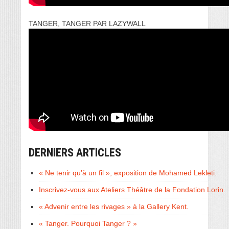
TANGER, TANGER PAR LAZYWALL
DERNIERS ARTICLES
« Ne tenir qu’à un fil », exposition de Mohamed Lekleti.
Inscrivez-vous aux Ateliers Théâtre de la Fondation Lorin.
« Advenir entre les rivages » à la Gallery Kent.
« Tanger. Pourquoi Tanger ? »