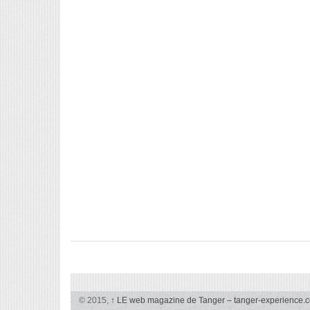
© 2015,
↑
LE web magazine de Tanger – tanger-experience.