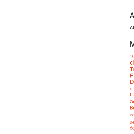
A
A
M
1
c
T
F
D
d
C
O
B
re
Be
éc