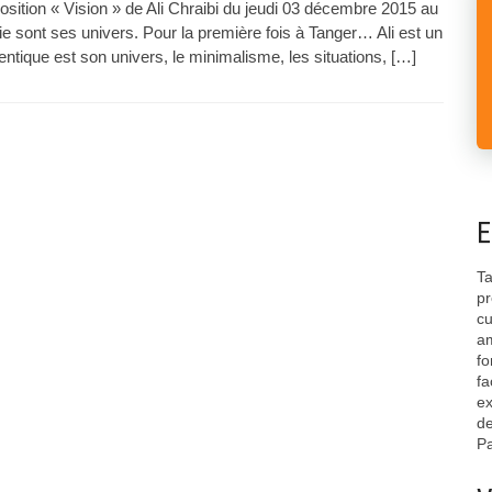
position « Vision » de Ali Chraibi du jeudi 03 décembre 2015 au
ie sont ses univers. Pour la première fois à Tanger… Ali est un
ntique est son univers, le minimalisme, les situations, […]
E
Ta
pr
cu
am
fo
fa
ex
de
Pa