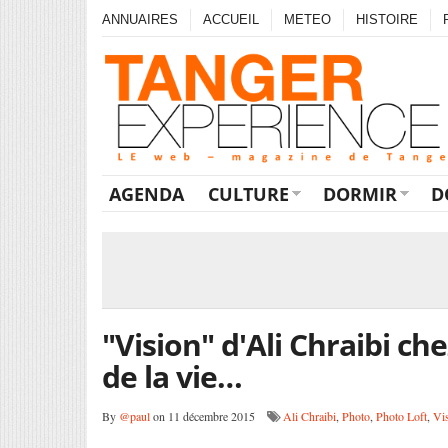
ANNUAIRES
ACCUEIL
METEO
HISTOIRE
AGENDA
CULTURE
DORMIR
D
"Vision" d'Ali Chraibi c
de la vie…
By
@paul
on 11 décembre 2015
Ali Chraibi
,
Photo
,
Photo Loft
,
Vis