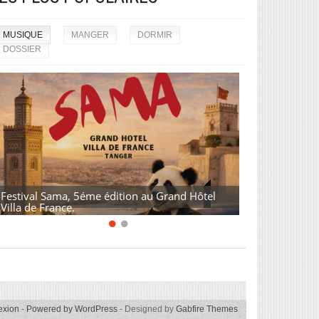
MUSIQUE
MANGER
DORMIR
DOSSIER
Festival Sama, 5éme édition au Grand Hôtel
Villa de France.
exion
-
Powered by WordPress
- Designed by
Gabfire Themes