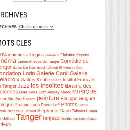
RCHIVES
RCHIVES
OTS CLES
artingis
00% mamans
Christine Keyeux
casablanca
inéma
Comédie de
Cinémathèque de Tanger
anger
détroit
danse
Dar Nour
dessin
El Morocco Club
ondation Lorin
Galerie Conil
Galerie
elacroix
Institut Français
Gallery Kent
Insolites
les insolites
Jazz
librairie des
e Tanger
olonnes
MUSIQUE
Livre
Lotfi Akalay
livres
Maroc
peinture
Philippe Guiguet
mar Mahfoudi
peintre
Photos
ologne
Philippe Lorin
Photo Loft
Poésie
Stéphanie Gaou
staurant
salle Beckett
Tabadoul
Tahar
Tanger
tanjazz
théâtre
n Jelloun
tourisme
tétouan
rivain