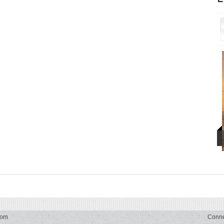
com
Conn