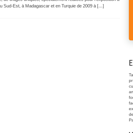
du Sud-Est, à Madagascar et en Turquie de 2009 à […]
E
Ta
pr
cu
am
fo
fa
ex
de
Pa