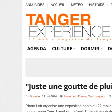
ANNUAIRES
ACCUEIL
METEO
HISTOIRE
AGENDA
CULTURE
DORMIR
D
"Juste une goutte de plui
By
@paul
on 23 mai 2014
Photo Loft
,
Photos
,
Yves Langlois
Photo Loft organise une exposition photo du 22 mai au 5
photographe Yves Langlois. Il s’agit d’une série inédit