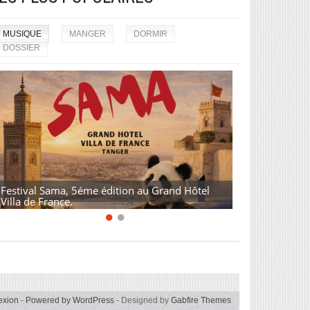
MUSIQUE
MANGER
DORMIR
DOSSIER
Festival Sama, 5éme édition au Grand Hôtel
Villa de France.
exion
-
Powered by WordPress
- Designed by
Gabfire Themes