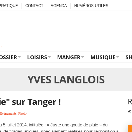
PRATIQUE
CONTACT
AGENDA
NUMÉROS UTILES
OSSIER
LOISIRS
MANGER
MUSIQUE
S
YVES LANGLOIS
e" sur Tanger !
R
«
Evènements
,
Photo
 juillet 2014, intitulée : « Juste une goutte de pluie » du
e, de tirages uniques, spécialement réalisés pour l’exposition à