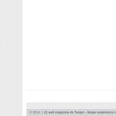
© 2014,
↑
LE web magazine de Tanger – tanger-experience.