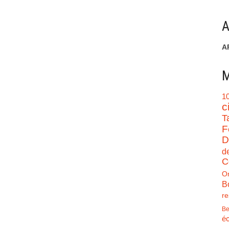
A
A
M
1
c
T
F
D
d
C
O
B
re
Be
éc