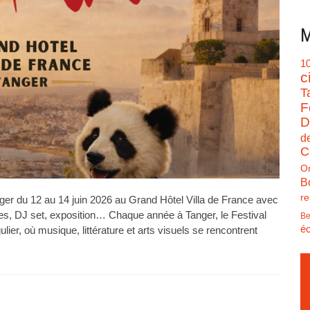
M
1
c
T
F
D
d
C
O
B
re
ger du 12 au 14 juin 2026 au Grand Hôtel Villa de France avec
res, DJ set, exposition… Chaque année à Tanger, le Festival
Be
éc
r, où musique, littérature et arts visuels se rencontrent