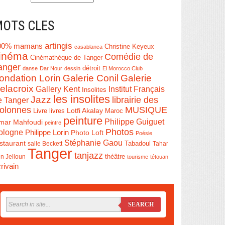
OTS CLES
artingis
00% mamans
Christine Keyeux
casablanca
inéma
Comédie de
Cinémathèque de Tanger
anger
détroit
danse
Dar Nour
dessin
El Morocco Club
ondation Lorin
Galerie Conil
Galerie
elacroix
Institut Français
Gallery Kent
Insolites
les insolites
Jazz
librairie des
e Tanger
olonnes
MUSIQUE
Livre
Lotfi Akalay
livres
Maroc
peinture
Philippe Guiguet
mar Mahfoudi
peintre
Photos
ologne
Philippe Lorin
Photo Loft
Poésie
Stéphanie Gaou
staurant
salle Beckett
Tabadoul
Tahar
Tanger
tanjazz
théâtre
n Jelloun
tourisme
tétouan
rivain
SEARCH