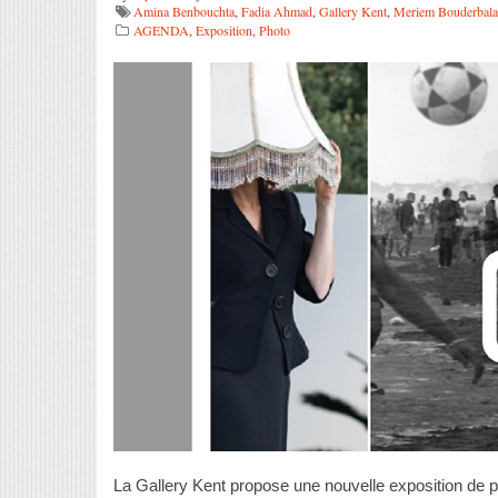
Amina Benbouchta
,
Fadia Ahmad
,
Gallery Kent
,
Meriem Bouderbala
AGENDA
,
Exposition
,
Photo
La Gallery Kent propose une nouvelle exposition de p