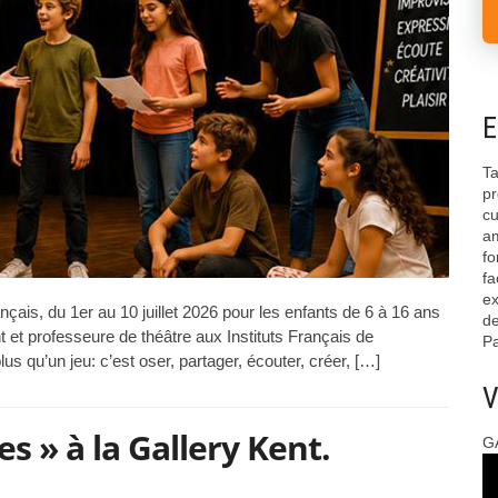
E
Ta
pr
cu
am
fo
fa
ex
nçais, du 1er au 10 juillet 2026 pour les enfants de 6 à 16 ans
de
et professeure de théâtre aux Instituts Français de
Pa
us qu’un jeu: c’est oser, partager, écouter, créer, […]
V
es » à la Gallery Kent.
G