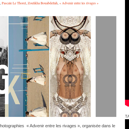
,
Pascale Le Thorel
,
Zoulikha Bouabdellah
,
« Advenir entre les rivages »
T
hotographies « Advenir entre les rivages », organisée dans le