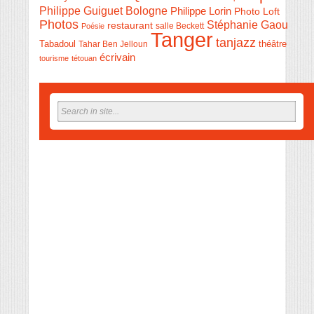
Philippe Guiguet Bologne
Philippe Lorin
Photo Loft
Photos
Stéphanie Gaou
restaurant
salle Beckett
Poésie
Tanger
tanjazz
théâtre
Tabadoul
Tahar Ben Jelloun
écrivain
tourisme
tétouan