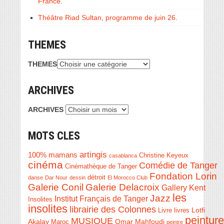
France.
Théâtre Riad Sultan, programme de juin 26.
THEMES
THEMES
ARCHIVES
ARCHIVES
MOTS CLES
artingis
100% mamans
Christine Keyeux
casablanca
cinéma
Comédie de Tanger
Cinémathèque de Tanger
Fondation Lorin
détroit
danse
Dar Nour
dessin
El Morocco Club
Galerie Conil
Galerie Delacroix
Gallery Kent
les
Jazz
Institut Français de Tanger
Insolites
insolites
librairie des Colonnes
Livre
Lotfi
livres
peinture
MUSIQUE
Akalay
Omar Mahfoudi
Maroc
peintre