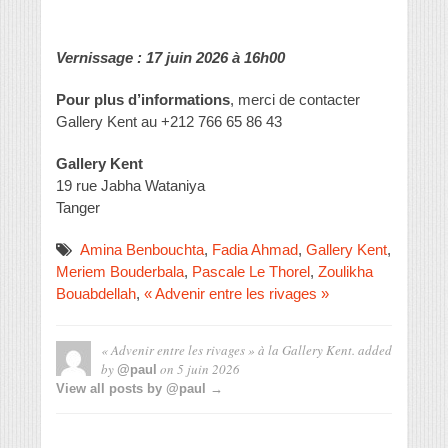
Vernissage : 17 juin 2026 à 16h00
Pour plus d’informations
, merci de contacter
Gallery Kent au +212 766 65 86 43
Gallery Kent
19 rue Jabha Wataniya
Tanger
Amina Benbouchta
,
Fadia Ahmad
,
Gallery Kent
,
Meriem Bouderbala
,
Pascale Le Thorel
,
Zoulikha
Bouabdellah
,
« Advenir entre les rivages »
« Advenir entre les rivages » à la Gallery Kent.
added
by
on
5 juin 2026
@paul
View all posts by @paul →