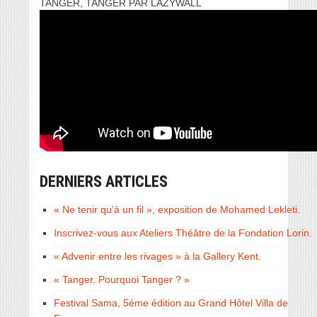
TANGER, TANGER PAR LAZYWALL
DERNIERS ARTICLES
« Ne tenir qu’à un fil », exposition de Mohamed Lekleti.
Inscrivez-vous aux Ateliers Théâtre de la Fondation Lorin.
« Advenir entre les rivages » à la Gallery Kent.
« Tanger. Pourquoi Tanger ? »
Festival Sama, 5éme édition au Grand Hôtel Villa de