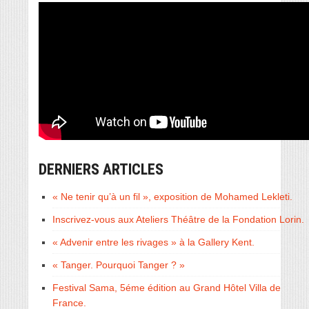
DERNIERS ARTICLES
« Ne tenir qu’à un fil », exposition de Mohamed Lekleti.
Inscrivez-vous aux Ateliers Théâtre de la Fondation Lorin.
« Advenir entre les rivages » à la Gallery Kent.
« Tanger. Pourquoi Tanger ? »
Festival Sama, 5éme édition au Grand Hôtel Villa de
France.