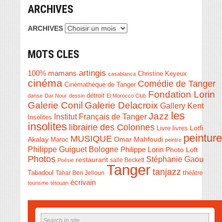
ARCHIVES
ARCHIVES
MOTS CLES
artingis
100% mamans
Christine Keyeux
casablanca
cinéma
Comédie de Tanger
Cinémathèque de Tanger
Fondation Lorin
détroit
danse
Dar Nour
dessin
El Morocco Club
Galerie Conil
Galerie Delacroix
Gallery Kent
les
Jazz
Institut Français de Tanger
Insolites
insolites
librairie des Colonnes
Livre
Lotfi
livres
peinture
MUSIQUE
Akalay
Omar Mahfoudi
Maroc
peintre
Philippe Guiguet Bologne
Philippe Lorin
Photo Loft
Photos
Stéphanie Gaou
restaurant
salle Beckett
Poésie
Tanger
tanjazz
théâtre
Tabadoul
Tahar Ben Jelloun
écrivain
tourisme
tétouan