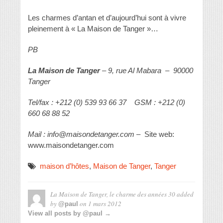
Les charmes d’antan et d’aujourd’hui sont à vivre
pleinement à « La Maison de Tanger »…
PB
La Maison de Tanger
– 9, rue Al Mabara – 90000
Tanger
Tel/fax : +212 (0) 539 93 66 37 GSM : +212 (0)
660 68 88 52
Mail : info@maisondetanger.com
– Site web:
www.maisondetanger.com
maison d’hôtes
,
Maison de Tanger
,
Tanger
La Maison de Tanger, le charme des années 30
added
by
on
1 mars 2012
@paul
View all posts by @paul →