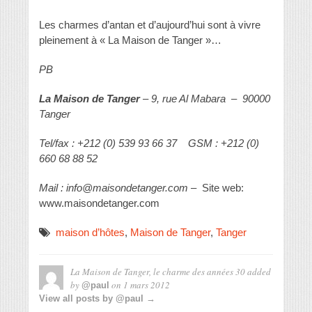
Les charmes d’antan et d’aujourd’hui sont à vivre
pleinement à « La Maison de Tanger »…
PB
La Maison de Tanger
– 9, rue Al Mabara – 90000
Tanger
Tel/fax : +212 (0) 539 93 66 37 GSM : +212 (0)
660 68 88 52
Mail : info@maisondetanger.com
– Site web:
www.maisondetanger.com
maison d’hôtes
,
Maison de Tanger
,
Tanger
La Maison de Tanger, le charme des années 30
added
by
on
1 mars 2012
@paul
View all posts by @paul →