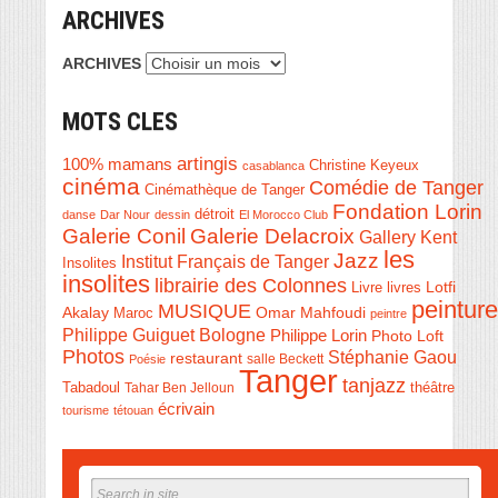
ARCHIVES
ARCHIVES
MOTS CLES
artingis
100% mamans
Christine Keyeux
casablanca
cinéma
Comédie de Tanger
Cinémathèque de Tanger
Fondation Lorin
détroit
danse
Dar Nour
dessin
El Morocco Club
Galerie Conil
Galerie Delacroix
Gallery Kent
les
Jazz
Institut Français de Tanger
Insolites
insolites
librairie des Colonnes
Livre
Lotfi
livres
peinture
MUSIQUE
Akalay
Omar Mahfoudi
Maroc
peintre
Philippe Guiguet Bologne
Philippe Lorin
Photo Loft
Photos
Stéphanie Gaou
restaurant
salle Beckett
Poésie
Tanger
tanjazz
théâtre
Tabadoul
Tahar Ben Jelloun
écrivain
tourisme
tétouan