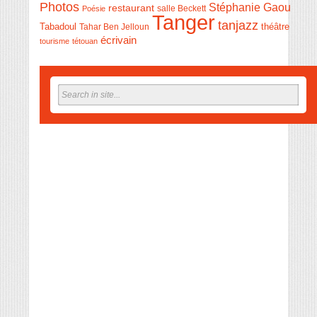
Photos
Stéphanie Gaou
restaurant
salle Beckett
Poésie
Tanger
tanjazz
théâtre
Tabadoul
Tahar Ben Jelloun
écrivain
tourisme
tétouan