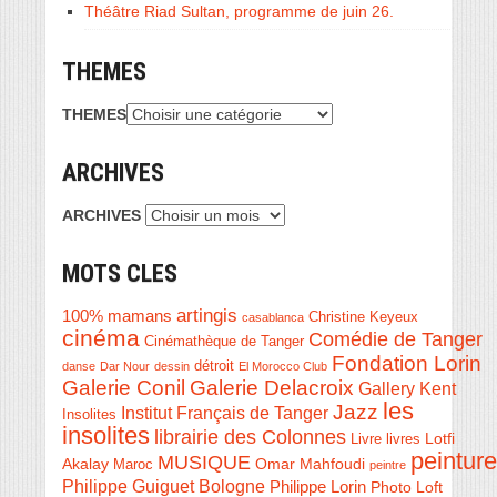
Théâtre Riad Sultan, programme de juin 26.
THEMES
THEMES
ARCHIVES
ARCHIVES
MOTS CLES
artingis
100% mamans
Christine Keyeux
casablanca
cinéma
Comédie de Tanger
Cinémathèque de Tanger
Fondation Lorin
détroit
danse
Dar Nour
dessin
El Morocco Club
Galerie Conil
Galerie Delacroix
Gallery Kent
les
Jazz
Institut Français de Tanger
Insolites
insolites
librairie des Colonnes
Livre
Lotfi
livres
peinture
MUSIQUE
Akalay
Omar Mahfoudi
Maroc
peintre
Philippe Guiguet Bologne
Philippe Lorin
Photo Loft