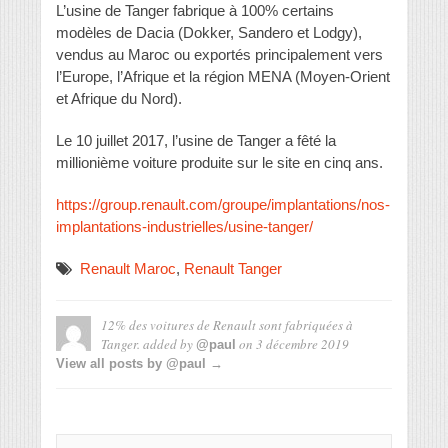
L’usine de Tanger fabrique à 100% certains
modèles de Dacia (Dokker, Sandero et Lodgy),
vendus au Maroc ou exportés principalement vers
l’Europe, l’Afrique et la région MENA (Moyen-Orient
et Afrique du Nord).
Le 10 juillet 2017, l’usine de Tanger a fêté la
millionième voiture produite sur le site en cinq ans.
https://group.renault.com/groupe/implantations/nos-
implantations-industrielles/usine-tanger/
Renault Maroc
,
Renault Tanger
12% des voitures de Renault sont fabriquées à
Tanger.
added by
on
3 décembre 2019
@paul
View all posts by @paul →