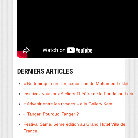
DERNIERS ARTICLES
« Ne tenir qu’à un fil », exposition de Mohamed Lekleti.
Inscrivez-vous aux Ateliers Théâtre de la Fondation Lorin.
« Advenir entre les rivages » à la Gallery Kent.
« Tanger. Pourquoi Tanger ? »
Festival Sama, 5éme édition au Grand Hôtel Villa de
France.