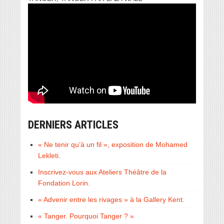
DERNIERS ARTICLES
« Ne tenir qu’à un fil », exposition de Mohamed
Lekleti.
Inscrivez-vous aux Ateliers Théâtre de la
Fondation Lorin.
« Advenir entre les rivages » à la Gallery Kent.
« Tanger. Pourquoi Tanger ? »