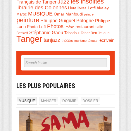
les insolites
Jazz
Français de Tanger
librairie des Colonnes
Livre
Lotfi Akalay
livres
MUSIQUE
Omar Mahfoudi
Maroc
peintre
peinture
Philippe Guiguet Bologne
Philippe
Photos
Lorin
Photo Loft
restaurant
salle
Poésie
Stéphanie Gaou
Beckett
Tabadoul
Tahar Ben Jelloun
Tanger
tanjazz
écrivain
théâtre
tourisme
tétouan
LES PLUS POPULAIRES
MUSIQUE
MANGER
DORMIR
DOSSIER