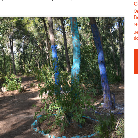
C
O
B
re
Be
éc