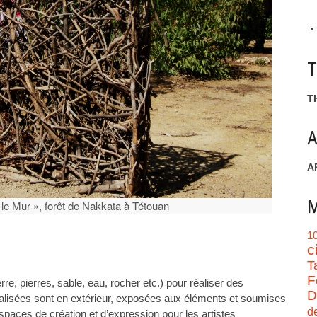
T
A
A
M
e Mur », forêt de Nakkata à Tétouan
1
c
T
F
terre, pierres, sable, eau, rocher etc.) pour réaliser des
D
éalisées sont en extérieur, exposées aux éléments et soumises
d
espaces de création et d’expression pour les artistes