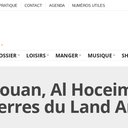
PRATIQUE
CONTACT
AGENDA
NUMÉROS UTILES
OSSIER
LOISIRS
MANGER
MUSIQUE
S
ouan, Al Hoceim
erres du Land A