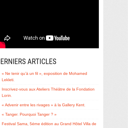
ERNIERS ARTICLES
« Ne tenir qu’à un fil », exposition de Mohamed
Lekleti.
Inscrivez-vous aux Ateliers Théâtre de la Fondation
Lorin.
« Advenir entre les rivages » à la Gallery Kent.
« Tanger. Pourquoi Tanger ? »
Festival Sama, 5éme édition au Grand Hôtel Villa de