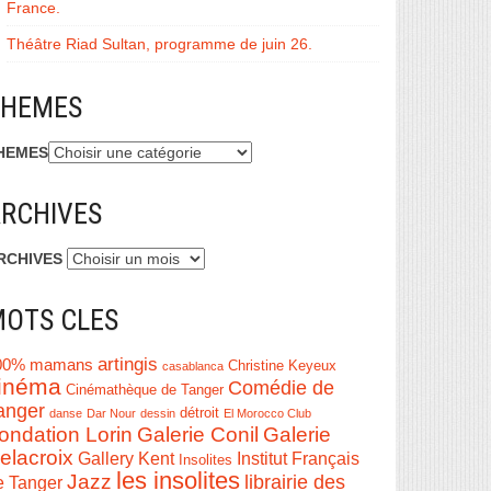
France.
Théâtre Riad Sultan, programme de juin 26.
THEMES
HEMES
RCHIVES
RCHIVES
OTS CLES
artingis
00% mamans
Christine Keyeux
casablanca
inéma
Comédie de
Cinémathèque de Tanger
anger
détroit
danse
Dar Nour
dessin
El Morocco Club
ondation Lorin
Galerie Conil
Galerie
elacroix
Institut Français
Gallery Kent
Insolites
les insolites
Jazz
librairie des
e Tanger