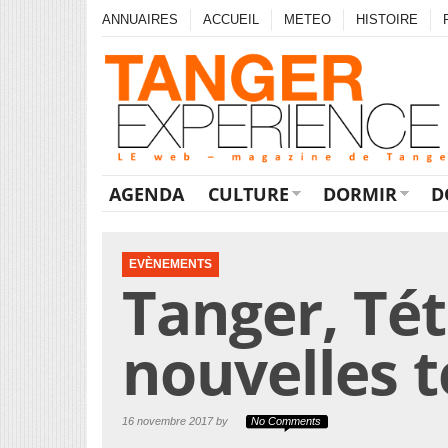
ANNUAIRES
ACCUEIL
METEO
HISTOIRE
AGENDA
CULTURE
DORMIR
D
EVÈNEMENTS
Tanger, Tét
nouvelles t
16 novembre 2017 by
No Comments