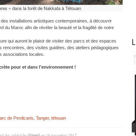
res » dans la forêt de Nakkata à Tétouan
rs des installations artistiques contemporaines, à découvrir
 du Maroc afin de révéler la beauté et la fragilité de notre
L
ure qui auront le plaisir de visiter des parcs et des espaces
s rencontres, des visites guidées, des ateliers pédagogiques
s associations locales.
ncrète pour et dans l’environnement !
arc de Perdicaris
,
Tanger
,
tétouan
nd Art.
added by
on
16 novembre 2017
@paul