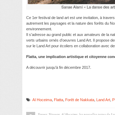
Sanae Alami « La danse des arb
Ce 1er festival de land art est une invitation, à trave
autrement les paysages et la nature des forêts du Nord
environnement.
Il s’adresse au grand public et aux amateurs de la nat
verts urbains ornés d’oeuvres Land Art. Il propose de
sur le Land Art pour écoliers en collaboration avec de
Flatta, une implication artistique et citoyenne co
A découvrir jusqu’à fin décembre 2017.
Al Hoceima
,
Flatta
,
Forêt de Nakkata
,
Land Art
,
P
Tanger, Tétouan, Al Hoceima, les nouvelles terres du La