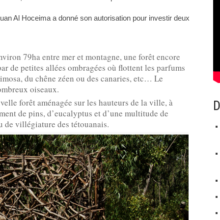
touan Al Hoceima a donné son autorisation pour investir deux
nviron 79ha entre mer et montagne, une forêt encore
par de petites allées ombragées où flottent les parfums
 mimosa, du chêne zéen ou des canaries, etc… Le
nombreux oiseaux.
velle forêt aménagée sur les hauteurs de la ville, à
D
ement de pins, d’eucalyptus et d’une multitude de
eu de villégiature des tétouanais.