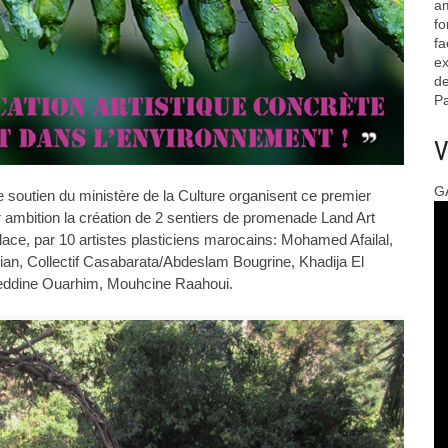
am
fo
fa
ex
de
Pa
V
G
soutien du ministère de la Culture organisent ce premier
r ambition la création de 2 sentiers de promenade Land Art
place, par 10 artistes plasticiens marocains: Mohamed Afailal,
n, Collectif Casabarata/Abdeslam Bougrine, Khadija El
dine Ouarhim, Mouhcine Raahoui.