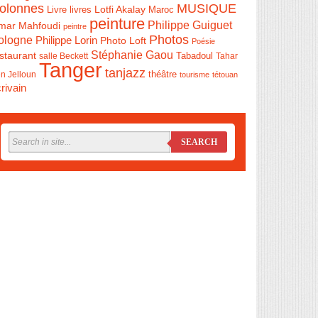
olonnes
MUSIQUE
Livre
Lotfi Akalay
livres
Maroc
peinture
Philippe Guiguet
mar Mahfoudi
peintre
Photos
ologne
Philippe Lorin
Photo Loft
Poésie
Stéphanie Gaou
staurant
salle Beckett
Tabadoul
Tahar
Tanger
tanjazz
théâtre
n Jelloun
tourisme
tétouan
rivain
SEARCH