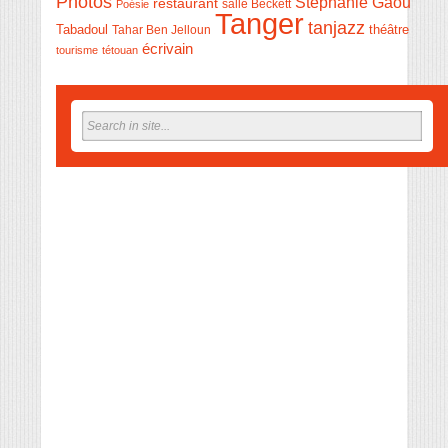
Photos
Stéphanie Gaou
restaurant
salle Beckett
Poésie
Tanger
tanjazz
théâtre
Tabadoul
Tahar Ben Jelloun
écrivain
tourisme
tétouan