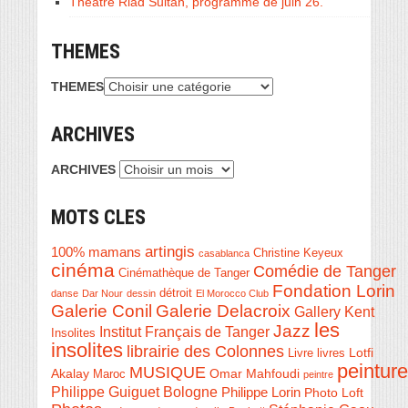
Théâtre Riad Sultan, programme de juin 26.
THEMES
THEMES
ARCHIVES
ARCHIVES
MOTS CLES
artingis
100% mamans
Christine Keyeux
casablanca
cinéma
Comédie de Tanger
Cinémathèque de Tanger
Fondation Lorin
détroit
danse
Dar Nour
dessin
El Morocco Club
Galerie Conil
Galerie Delacroix
Gallery Kent
les
Jazz
Institut Français de Tanger
Insolites
insolites
librairie des Colonnes
Livre
Lotfi
livres
peinture
MUSIQUE
Akalay
Omar Mahfoudi
Maroc
peintre
Philippe Guiguet Bologne
Philippe Lorin
Photo Loft