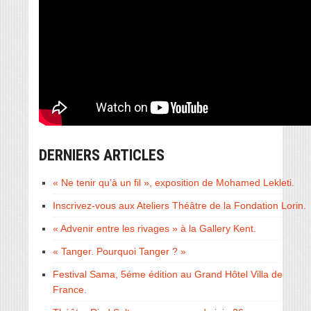
DERNIERS ARTICLES
« Ne tenir qu’à un fil », exposition de Mohamed Lekleti.
Inscrivez-vous aux Ateliers Théâtre de la Fondation Lorin.
« Advenir entre les rivages » à la Gallery Kent.
« Tanger. Pourquoi Tanger ? »
Festival Sama, 5éme édition au Grand Hôtel Villa de
France.