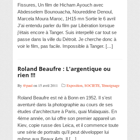
Fissures, Un film de Hicham Ayouch avec
Abdesselem Bounouacha, Noureddine Denoul,
Marcela Moura Maroc, 1H15 mn Sortie le 6 avril
J’ai entendu parler du film par Libération lorsque
j’étais encore à Tanger. Suis interpellé car tout se
passe dans la ville du Détroit. Je cherche donc à
voir le film, pas facile. Impossible à Tanger. […]
Roland Beaufre : L'argentique ou
rien !!!
By
@paul
on 15 avril 2011
Exposition
,
SOCIETE
,
Témoignage
Roland Beaufre est né à Bonn en 1952. Il s’est
aventuré dans la photographie au cours de ses
études d’architecture à Paris, quai Malaquais. En
4ème année, on lui offre son premier appareil un
Kiev, copie russe des Leica, et il commence toute
une série de portraits qu’il peut développer lui
même aux Beaux Arts. Il […]