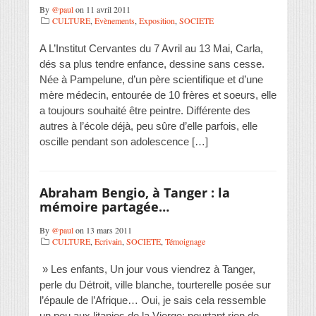
By
@paul
on 11 avril 2011
CULTURE
,
Evènements
,
Exposition
,
SOCIETE
A ‎L’Institut Cervantes du 7 Avril au 13 Mai, Carla,
dés sa plus tendre enfance, dessine sans cesse.
Née à Pampelune, d’un père scientifique et d’une
mère médecin, entourée de 10 frères et soeurs, elle
a toujours souhaité être peintre. Différente des
autres à l’école déjà, peu sûre d’elle parfois, elle
oscille pendant son adolescence […]
Abraham Bengio, à Tanger : la
mémoire partagée…
By
@paul
on 13 mars 2011
CULTURE
,
Ecrivain
,
SOCIETE
,
Témoignage
» Les enfants, Un jour vous viendrez à Tanger,
perle du Détroit, ville blanche, tourterelle posée sur
l’épaule de l’Afrique… Oui, je sais cela ressemble
un peu aux litanies de la Vierge: pourtant rien de