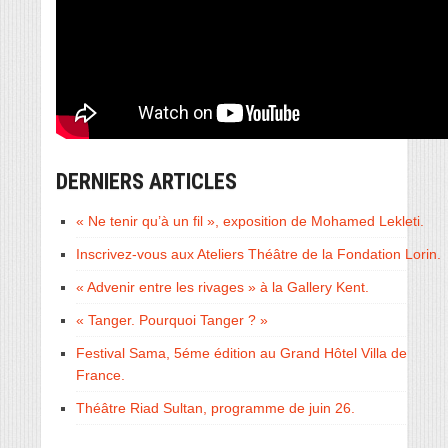
DERNIERS ARTICLES
« Ne tenir qu’à un fil », exposition de Mohamed Lekleti.
Inscrivez-vous aux Ateliers Théâtre de la Fondation Lorin.
« Advenir entre les rivages » à la Gallery Kent.
« Tanger. Pourquoi Tanger ? »
Festival Sama, 5éme édition au Grand Hôtel Villa de
France.
Théâtre Riad Sultan, programme de juin 26.