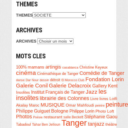
THEMES
THEMES
ARCHIVES
ARCHIVES
MOTS CLES
artingis
100% mamans
Christine Keyeux
casablanca
cinéma
Comédie de Tanger
Cinémathèque de Tanger
Fondation Lorin
détroit
danse
Dar Nour
dessin
El Morocco Club
Galerie Conil
Galerie Delacroix
Gallery Kent
les
Jazz
Institut Français de Tanger
Insolites
insolites
librairie des Colonnes
Livre
Lotfi
livres
peinture
MUSIQUE
Akalay
Omar Mahfoudi
Maroc
peintre
Philippe Guiguet Bologne
Philippe Lorin
Photo Loft
Photos
Stéphanie Gaou
restaurant
salle Beckett
Poésie
Tanger
tanjazz
théâtre
Tabadoul
Tahar Ben Jelloun