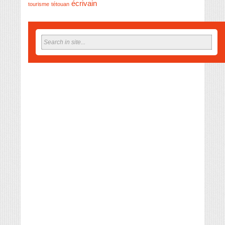
écrivain
tourisme
tétouan