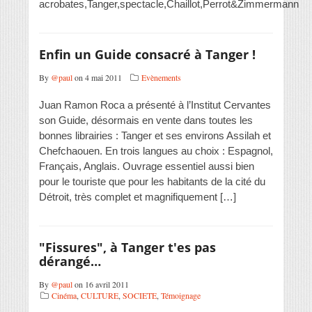
acrobates,Tanger,spectacle,Chaillot,Perrot&Zimmermann
Enfin un Guide consacré à Tanger !
By
@paul
on 4 mai 2011
Evènements
Juan Ramon Roca a présenté à l’Institut Cervantes
son Guide, désormais en vente dans toutes les
bonnes librairies : Tanger et ses environs Assilah et
Chefchaouen. En trois langues au choix : Espagnol,
Français, Anglais. Ouvrage essentiel aussi bien
pour le touriste que pour les habitants de la cité du
Détroit, très complet et magnifiquement […]
"Fissures", à Tanger t'es pas
dérangé…
By
@paul
on 16 avril 2011
Cinéma
,
CULTURE
,
SOCIETE
,
Témoignage