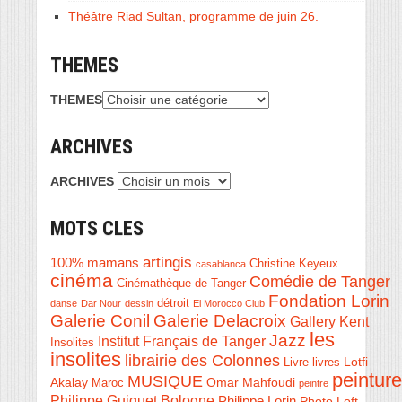
Théâtre Riad Sultan, programme de juin 26.
THEMES
THEMES
ARCHIVES
ARCHIVES
MOTS CLES
artingis
100% mamans
Christine Keyeux
casablanca
cinéma
Comédie de Tanger
Cinémathèque de Tanger
Fondation Lorin
détroit
danse
Dar Nour
dessin
El Morocco Club
Galerie Conil
Galerie Delacroix
Gallery Kent
les
Jazz
Institut Français de Tanger
Insolites
insolites
librairie des Colonnes
Livre
Lotfi
livres
peinture
MUSIQUE
Akalay
Omar Mahfoudi
Maroc
peintre
Philippe Guiguet Bologne
Philippe Lorin
Photo Loft