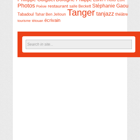
Photos
Stéphanie Gaou
restaurant
salle Beckett
Poésie
Tanger
tanjazz
théâtre
Tabadoul
Tahar Ben Jelloun
écrivain
tourisme
tétouan