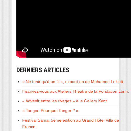
DERNIERS ARTICLES
« Ne tenir qu’à un fil », exposition de Mohamed Lekleti.
Inscrivez-vous aux Ateliers Théâtre de la Fondation Lorin.
« Advenir entre les rivages » à la Gallery Kent.
« Tanger. Pourquoi Tanger ? »
Festival Sama, 5éme édition au Grand Hôtel Villa de
France.