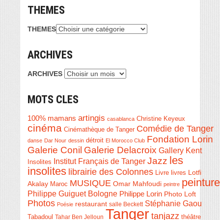
THEMES
THEMES
ARCHIVES
ARCHIVES
MOTS CLES
artingis
100% mamans
Christine Keyeux
casablanca
cinéma
Comédie de Tanger
Cinémathèque de Tanger
Fondation Lorin
détroit
danse
Dar Nour
dessin
El Morocco Club
Galerie Conil
Galerie Delacroix
Gallery Kent
les
Jazz
Institut Français de Tanger
Insolites
insolites
librairie des Colonnes
Livre
Lotfi
livres
peinture
MUSIQUE
Akalay
Omar Mahfoudi
Maroc
peintre
Philippe Guiguet Bologne
Philippe Lorin
Photo Loft
Photos
Stéphanie Gaou
restaurant
salle Beckett
Poésie
Tanger
tanjazz
théâtre
Tabadoul
Tahar Ben Jelloun