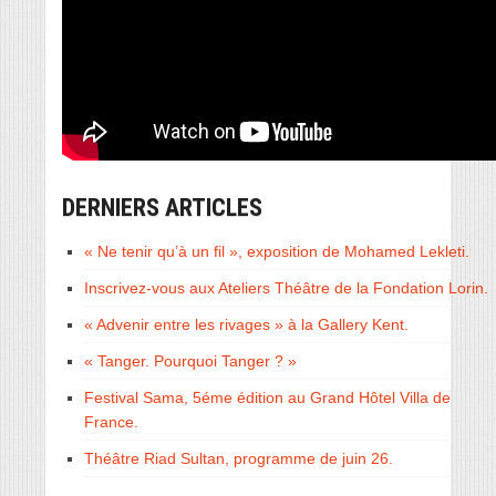
DERNIERS ARTICLES
« Ne tenir qu’à un fil », exposition de Mohamed Lekleti.
Inscrivez-vous aux Ateliers Théâtre de la Fondation Lorin.
« Advenir entre les rivages » à la Gallery Kent.
« Tanger. Pourquoi Tanger ? »
Festival Sama, 5éme édition au Grand Hôtel Villa de
France.
Théâtre Riad Sultan, programme de juin 26.