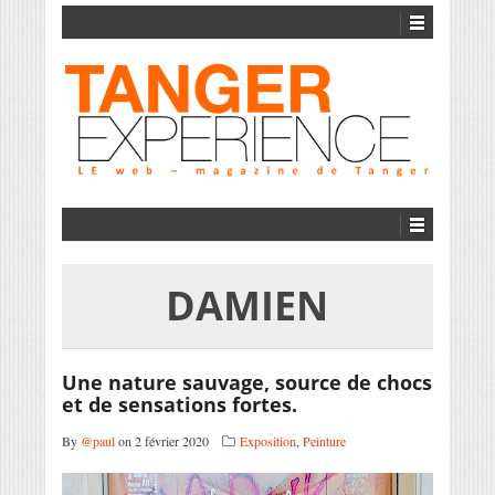
DAMIEN
Une nature sauvage, source de chocs
et de sensations fortes.
By
@paul
on 2 février 2020
Exposition
,
Peinture