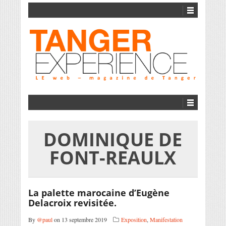
DOMINIQUE DE
FONT-REAULX
La palette marocaine d’Eugène
Delacroix revisitée.
By
@paul
on 13 septembre 2019
Exposition
,
Manifestation