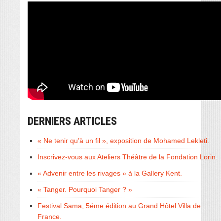
DERNIERS ARTICLES
« Ne tenir qu’à un fil », exposition de Mohamed Lekleti.
Inscrivez-vous aux Ateliers Théâtre de la Fondation Lorin.
« Advenir entre les rivages » à la Gallery Kent.
« Tanger. Pourquoi Tanger ? »
Festival Sama, 5éme édition au Grand Hôtel Villa de
France.