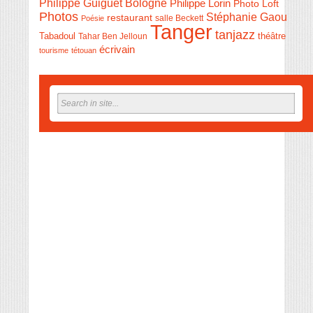
Philippe Guiguet Bologne
Philippe Lorin
Photo Loft
Photos
Stéphanie Gaou
restaurant
salle Beckett
Poésie
Tanger
tanjazz
théâtre
Tabadoul
Tahar Ben Jelloun
écrivain
tourisme
tétouan