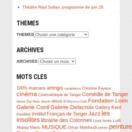
Théâtre Riad Sultan, programme de juin 26.
THEMES
THEMES
ARCHIVES
ARCHIVES
MOTS CLES
artingis
100% mamans
Christine Keyeux
casablanca
cinéma
Comédie de Tanger
Cinémathèque de Tanger
Fondation Lorin
détroit
danse
Dar Nour
dessin
El Morocco Club
Galerie Conil
Galerie Delacroix
Gallery Kent
les
Jazz
Institut Français de Tanger
Insolites
insolites
librairie des Colonnes
Livre
Lotfi
livres
peinture
MUSIQUE
Akalay
Omar Mahfoudi
Maroc
peintre