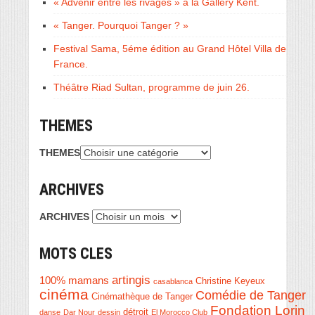
« Advenir entre les rivages » à la Gallery Kent.
« Tanger. Pourquoi Tanger ? »
Festival Sama, 5éme édition au Grand Hôtel Villa de
France.
Théâtre Riad Sultan, programme de juin 26.
THEMES
THEMES
ARCHIVES
ARCHIVES
MOTS CLES
artingis
100% mamans
Christine Keyeux
casablanca
cinéma
Comédie de Tanger
Cinémathèque de Tanger
Fondation Lorin
détroit
danse
Dar Nour
dessin
El Morocco Club