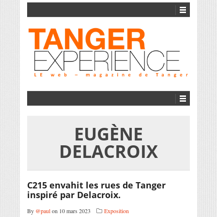
EUGÈNE
DELACROIX
C215 envahit les rues de Tanger
inspiré par Delacroix.
By
@paul
on 10 mars 2023
Exposition