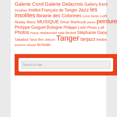
Galerie Conil
Galerie Delacroix
Gallery Kent
les
Jazz
Institut Français de Tanger
Insolites
insolites
librairie des Colonnes
Livre
Lotfi
livres
peinture
MUSIQUE
Akalay
Omar Mahfoudi
Maroc
peintre
Philippe Guiguet Bologne
Philippe Lorin
Photo Loft
Photos
Stéphanie Gaou
restaurant
salle Beckett
Poésie
Tanger
tanjazz
théâtre
Tabadoul
Tahar Ben Jelloun
écrivain
tourisme
tétouan