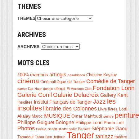
THEMES
THEMES
ARCHIVES
ARCHIVES
MOTS CLES
artingis
100% mamans
Christine Keyeux
casablanca
cinéma
Comédie de Tanger
Cinémathèque de Tanger
Fondation Lorin
détroit
danse
Dar Nour
dessin
El Morocco Club
Galerie Conil
Galerie Delacroix
Gallery Kent
les
Jazz
Institut Français de Tanger
Insolites
insolites
librairie des Colonnes
Livre
Lotfi
livres
peinture
MUSIQUE
Akalay
Omar Mahfoudi
Maroc
peintre
Philippe Guiguet Bologne
Philippe Lorin
Photo Loft
Photos
Stéphanie Gaou
restaurant
salle Beckett
Poésie
Tanger
tanjazz
théâtre
Tabadoul
Tahar Ben Jelloun