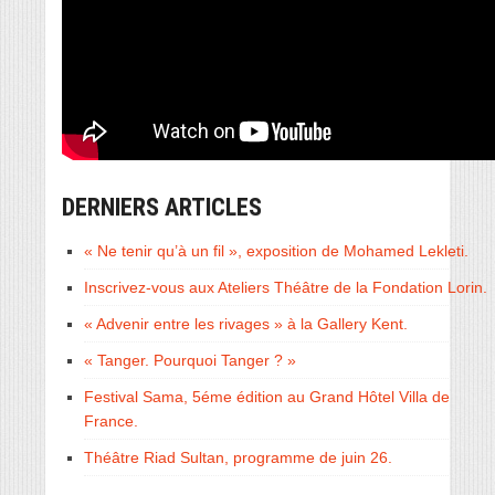
DERNIERS ARTICLES
« Ne tenir qu’à un fil », exposition de Mohamed Lekleti.
Inscrivez-vous aux Ateliers Théâtre de la Fondation Lorin.
« Advenir entre les rivages » à la Gallery Kent.
« Tanger. Pourquoi Tanger ? »
Festival Sama, 5éme édition au Grand Hôtel Villa de
France.
Théâtre Riad Sultan, programme de juin 26.