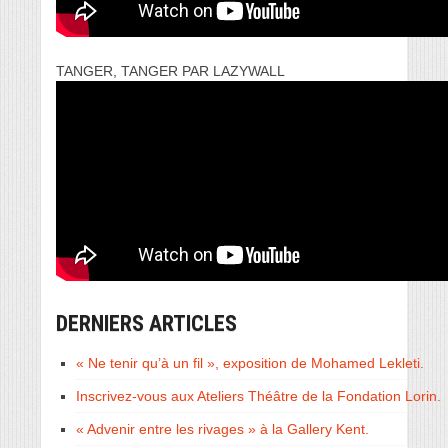
TANGER, TANGER PAR LAZYWALL
DERNIERS ARTICLES
« Ne tenir qu’à un fil », exposition de Mohamed Lekleti.
Inscrivez-vous aux Ateliers Théâtre de la Fondation Lorin.
« Advenir entre les rivages » à la Gallery Kent.