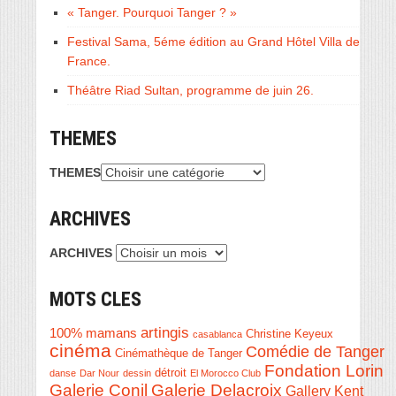
« Tanger. Pourquoi Tanger ? »
Festival Sama, 5éme édition au Grand Hôtel Villa de
France.
Théâtre Riad Sultan, programme de juin 26.
THEMES
THEMES
ARCHIVES
ARCHIVES
MOTS CLES
artingis
100% mamans
Christine Keyeux
casablanca
cinéma
Comédie de Tanger
Cinémathèque de Tanger
Fondation Lorin
détroit
danse
Dar Nour
dessin
El Morocco Club
Galerie Conil
Galerie Delacroix
Gallery Kent