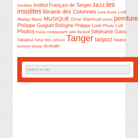
les
Jazz
Institut Français de Tanger
Insolites
insolites
librairie des Colonnes
Livre
Lotfi
livres
peinture
MUSIQUE
Akalay
Omar Mahfoudi
Maroc
peintre
Philippe Guiguet Bologne
Philippe Lorin
Photo Loft
Photos
Stéphanie Gaou
restaurant
salle Beckett
Poésie
Tanger
tanjazz
théâtre
Tabadoul
Tahar Ben Jelloun
écrivain
tourisme
tétouan