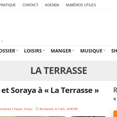
PRATIQUE
CONTACT
AGENDA
NUMÉROS UTILES
OSSIER
LOISIRS
MANGER
MUSIQUE
S
LA TERRASSE
t Soraya à « La Terrasse »
R
«
estaurant à Tanger
,
Soraya
Restaurants & Cafés
,
SORTIR