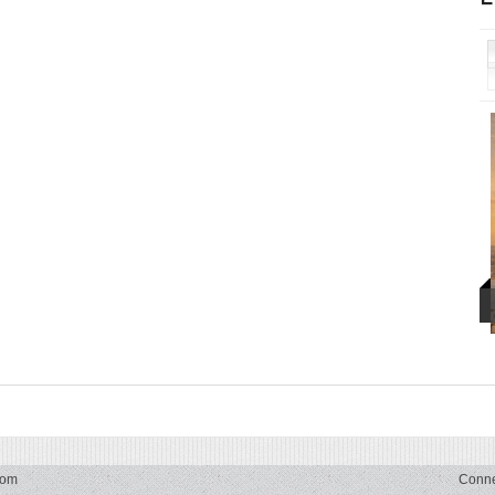
com
Conn