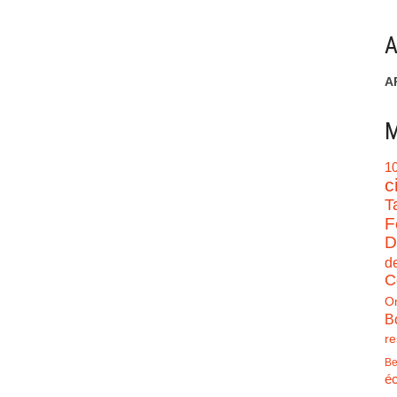
A
A
M
1
c
T
F
D
d
C
O
B
re
Be
éc