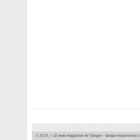
© 2018,
↑
LE web magazine de Tanger – tanger-experience.