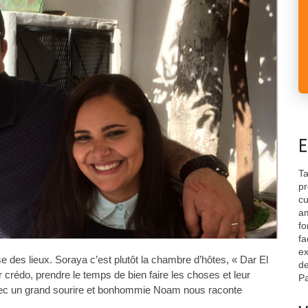
E
Ta
pr
cu
am
fo
fa
ex
des lieux. Soraya c’est plutôt la chambre d’hôtes, « Dar El
de
crédo, prendre le temps de bien faire les choses et leur
Pa
ec un grand sourire et bonhommie Noam nous raconte