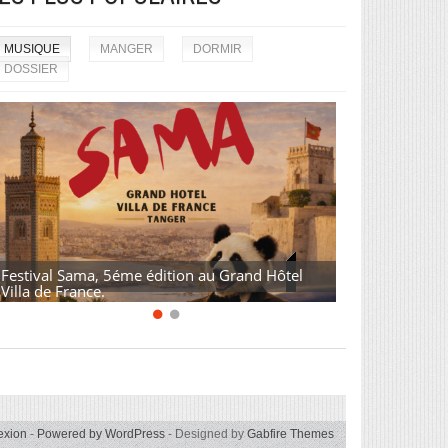
MUSIQUE
MANGER
DORMIR
DOSSIER
Festival Sama, 5éme édition au Grand Hôtel
Villa de France.
exion
-
Powered by WordPress
- Designed by
Gabfire Themes