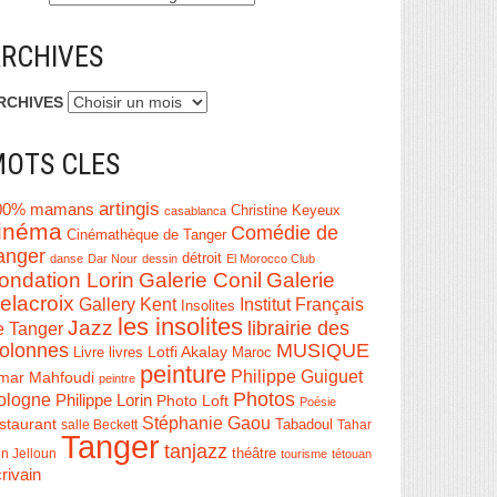
RCHIVES
RCHIVES
OTS CLES
artingis
00% mamans
Christine Keyeux
casablanca
inéma
Comédie de
Cinémathèque de Tanger
anger
détroit
danse
Dar Nour
dessin
El Morocco Club
ondation Lorin
Galerie Conil
Galerie
elacroix
Institut Français
Gallery Kent
Insolites
les insolites
Jazz
librairie des
e Tanger
olonnes
MUSIQUE
Livre
Lotfi Akalay
livres
Maroc
peinture
Philippe Guiguet
mar Mahfoudi
peintre
Photos
ologne
Philippe Lorin
Photo Loft
Poésie
Stéphanie Gaou
staurant
salle Beckett
Tabadoul
Tahar
Tanger
tanjazz
théâtre
n Jelloun
tourisme
tétouan
rivain