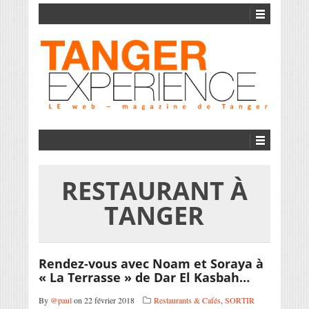
RESTAURANT À
TANGER
Rendez-vous avec Noam et Soraya à
« La Terrasse » de Dar El Kasbah…
By
@paul
on 22 février 2018
Restaurants & Cafés
,
SORTIR