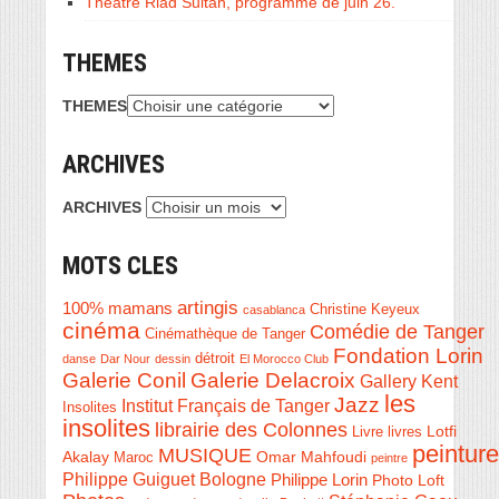
Théâtre Riad Sultan, programme de juin 26.
THEMES
THEMES
ARCHIVES
ARCHIVES
MOTS CLES
artingis
100% mamans
Christine Keyeux
casablanca
cinéma
Comédie de Tanger
Cinémathèque de Tanger
Fondation Lorin
détroit
danse
Dar Nour
dessin
El Morocco Club
Galerie Conil
Galerie Delacroix
Gallery Kent
les
Jazz
Institut Français de Tanger
Insolites
insolites
librairie des Colonnes
Livre
Lotfi
livres
peinture
MUSIQUE
Akalay
Omar Mahfoudi
Maroc
peintre
Philippe Guiguet Bologne
Philippe Lorin
Photo Loft