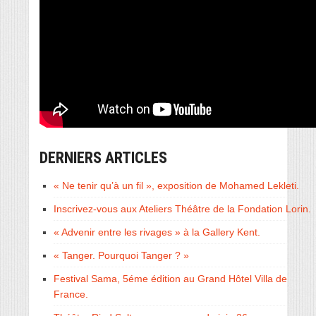
DERNIERS ARTICLES
« Ne tenir qu’à un fil », exposition de Mohamed Lekleti.
Inscrivez-vous aux Ateliers Théâtre de la Fondation Lorin.
« Advenir entre les rivages » à la Gallery Kent.
« Tanger. Pourquoi Tanger ? »
Festival Sama, 5éme édition au Grand Hôtel Villa de
France.