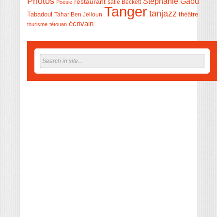
Photos
Stéphanie Gaou
restaurant
salle Beckett
Poésie
Tanger
tanjazz
théâtre
Tabadoul
Tahar Ben Jelloun
écrivain
tourisme
tétouan