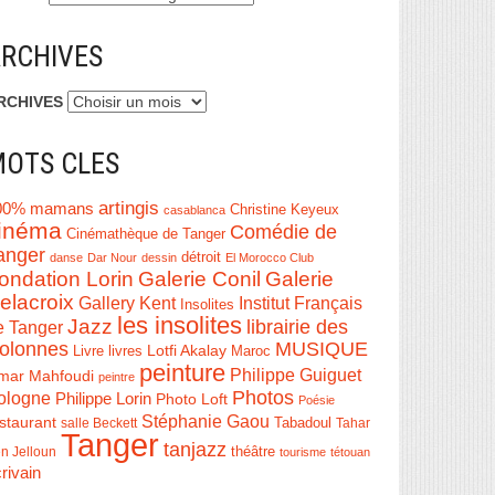
RCHIVES
RCHIVES
OTS CLES
artingis
00% mamans
Christine Keyeux
casablanca
inéma
Comédie de
Cinémathèque de Tanger
anger
détroit
danse
Dar Nour
dessin
El Morocco Club
ondation Lorin
Galerie Conil
Galerie
elacroix
Institut Français
Gallery Kent
Insolites
les insolites
Jazz
librairie des
e Tanger
olonnes
MUSIQUE
Livre
Lotfi Akalay
livres
Maroc
peinture
Philippe Guiguet
mar Mahfoudi
peintre
Photos
ologne
Philippe Lorin
Photo Loft
Poésie
Stéphanie Gaou
staurant
salle Beckett
Tabadoul
Tahar
Tanger
tanjazz
théâtre
n Jelloun
tourisme
tétouan
rivain