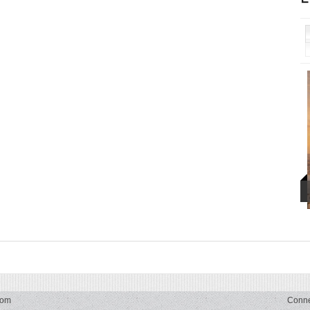
com
Conn