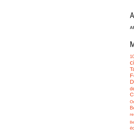
A
A
M
1
c
T
F
D
d
C
O
B
re
Be
éc