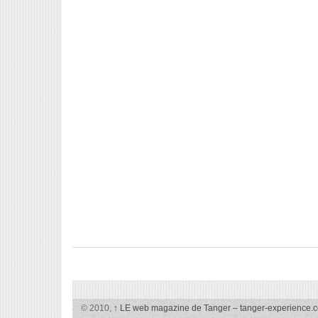
© 2010,
↑
LE web magazine de Tanger – tanger-experience.