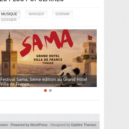
MUSIQUE
MANGER
DORMIR
DOSSIER
Festival Sama, 5éme édition au Grand Hôtel
Villa de France.
exion
-
Powered by WordPress
- Designed by
Gabfire Themes