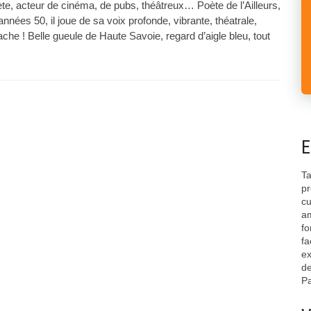
rète, acteur de cinéma, de pubs, théâtreux… Poète de l’Ailleurs,
années 50, il joue de sa voix profonde, vibrante, théatrale,
he ! Belle gueule de Haute Savoie, regard d’aigle bleu, tout
E
Ta
pr
cu
am
fo
fa
ex
de
Pa