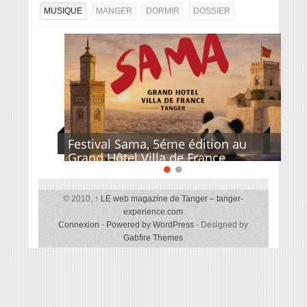
MUSIQUE
MANGER
DORMIR
DOSSIER
Festival Sama, 5éme édition au
Grand Hôtel Villa de France.
© 2010,
↑
LE web magazine de Tanger – tanger-
experience.com
Connexion
-
Powered by WordPress
- Designed by
Gabfire Themes