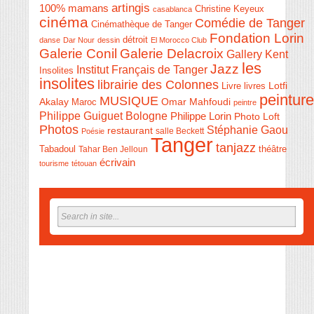
artingis
100% mamans
Christine Keyeux
casablanca
cinéma
Comédie de Tanger
Cinémathèque de Tanger
Fondation Lorin
détroit
danse
Dar Nour
dessin
El Morocco Club
Galerie Conil
Galerie Delacroix
Gallery Kent
les
Jazz
Institut Français de Tanger
Insolites
insolites
librairie des Colonnes
Livre
Lotfi
livres
peinture
MUSIQUE
Akalay
Omar Mahfoudi
Maroc
peintre
Philippe Guiguet Bologne
Philippe Lorin
Photo Loft
Photos
Stéphanie Gaou
restaurant
salle Beckett
Poésie
Tanger
tanjazz
théâtre
Tabadoul
Tahar Ben Jelloun
écrivain
tourisme
tétouan