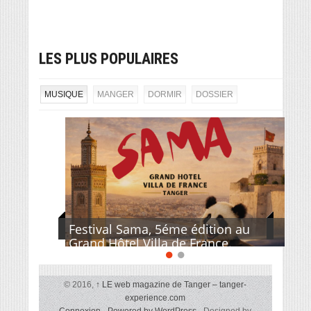
LES PLUS POPULAIRES
MUSIQUE
MANGER
DORMIR
DOSSIER
Festival Sama, 5éme édition au
Grand Hôtel Villa de France.
© 2016,
↑
LE web magazine de Tanger – tanger-
experience.com
Connexion
-
Powered by WordPress
- Designed by