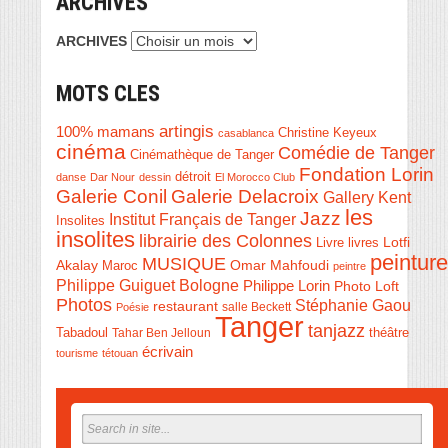
ARCHIVES
ARCHIVES
MOTS CLES
artingis
100% mamans
Christine Keyeux
casablanca
cinéma
Comédie de Tanger
Cinémathèque de Tanger
Fondation Lorin
détroit
danse
Dar Nour
dessin
El Morocco Club
Galerie Conil
Galerie Delacroix
Gallery Kent
les
Jazz
Institut Français de Tanger
Insolites
insolites
librairie des Colonnes
Livre
Lotfi
livres
peinture
MUSIQUE
Akalay
Omar Mahfoudi
Maroc
peintre
Philippe Guiguet Bologne
Philippe Lorin
Photo Loft
Photos
Stéphanie Gaou
restaurant
salle Beckett
Poésie
Tanger
tanjazz
théâtre
Tabadoul
Tahar Ben Jelloun
écrivain
tourisme
tétouan