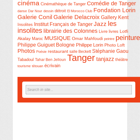
cinéma
Comédie de Tanger
Cinémathèque de Tanger
Fondation Lorin
détroit
danse
Dar Nour
dessin
El Morocco Club
Galerie Conil
Galerie Delacroix
Gallery Kent
les
Jazz
Institut Français de Tanger
Insolites
insolites
librairie des Colonnes
Livre
Lotfi
livres
peinture
MUSIQUE
Akalay
Omar Mahfoudi
Maroc
peintre
Philippe Guiguet Bologne
Philippe Lorin
Photo Loft
Photos
Stéphanie Gaou
restaurant
salle Beckett
Poésie
Tanger
tanjazz
théâtre
Tabadoul
Tahar Ben Jelloun
écrivain
tourisme
tétouan