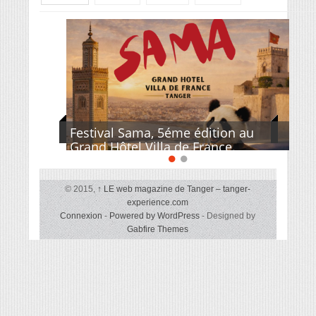
Festival Sama, 5éme édition au
Grand Hôtel Villa de France.
© 2015,
↑
LE web magazine de Tanger – tanger-
experience.com
Connexion
-
Powered by WordPress
- Designed by
Gabfire Themes