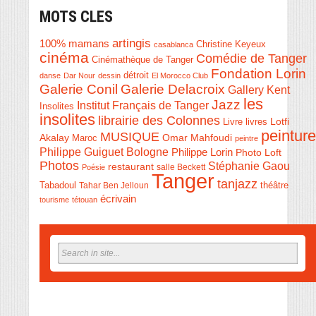
MOTS CLES
artingis
100% mamans
Christine Keyeux
casablanca
cinéma
Comédie de Tanger
Cinémathèque de Tanger
Fondation Lorin
détroit
danse
Dar Nour
dessin
El Morocco Club
Galerie Conil
Galerie Delacroix
Gallery Kent
les
Jazz
Institut Français de Tanger
Insolites
insolites
librairie des Colonnes
Livre
Lotfi
livres
peinture
MUSIQUE
Akalay
Omar Mahfoudi
Maroc
peintre
Philippe Guiguet Bologne
Philippe Lorin
Photo Loft
Photos
Stéphanie Gaou
restaurant
salle Beckett
Poésie
Tanger
tanjazz
théâtre
Tabadoul
Tahar Ben Jelloun
écrivain
tourisme
tétouan