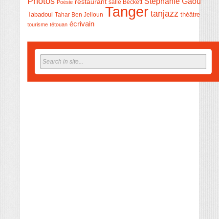
Photos
Stéphanie Gaou
restaurant
salle Beckett
Poésie
Tanger
tanjazz
théâtre
Tabadoul
Tahar Ben Jelloun
écrivain
tourisme
tétouan