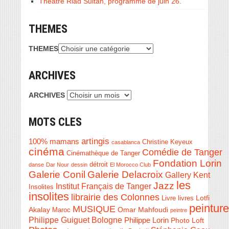
Théâtre Riad Sultan, programme de juin 26.
THEMES
THEMES
ARCHIVES
ARCHIVES
MOTS CLES
artingis
100% mamans
Christine Keyeux
casablanca
cinéma
Comédie de Tanger
Cinémathèque de Tanger
Fondation Lorin
détroit
danse
Dar Nour
dessin
El Morocco Club
Galerie Conil
Galerie Delacroix
Gallery Kent
les
Jazz
Institut Français de Tanger
Insolites
insolites
librairie des Colonnes
Livre
Lotfi
livres
peinture
MUSIQUE
Akalay
Omar Mahfoudi
Maroc
peintre
Philippe Guiguet Bologne
Philippe Lorin
Photo Loft