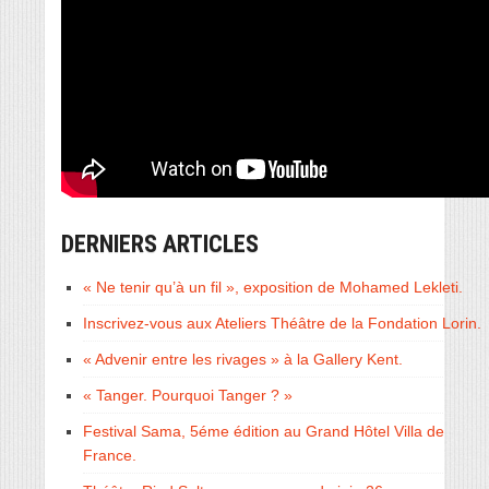
DERNIERS ARTICLES
« Ne tenir qu’à un fil », exposition de Mohamed Lekleti.
Inscrivez-vous aux Ateliers Théâtre de la Fondation Lorin.
« Advenir entre les rivages » à la Gallery Kent.
« Tanger. Pourquoi Tanger ? »
Festival Sama, 5éme édition au Grand Hôtel Villa de
France.