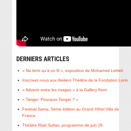
DERNIERS ARTICLES
« Ne tenir qu’à un fil », exposition de Mohamed Lekleti.
Inscrivez-vous aux Ateliers Théâtre de la Fondation Lorin.
« Advenir entre les rivages » à la Gallery Kent.
« Tanger. Pourquoi Tanger ? »
Festival Sama, 5éme édition au Grand Hôtel Villa de
France.
Théâtre Riad Sultan, programme de juin 26.