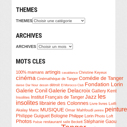
THEMES
THEMES
ARCHIVES
ARCHIVES
MOTS CLES
artingis
100% mamans
Christine Keyeux
casablanca
cinéma
Comédie de Tanger
Cinémathèque de Tanger
Fondation Lorin
détroit
danse
Dar Nour
dessin
El Morocco Club
Galerie Conil
Galerie Delacroix
Gallery Kent
les
Jazz
Institut Français de Tanger
Insolites
insolites
librairie des Colonnes
Livre
Lotfi
livres
peinture
MUSIQUE
Akalay
Omar Mahfoudi
Maroc
peintre
Philippe Guiguet Bologne
Philippe Lorin
Photo Loft
Photos
Stéphanie Gaou
restaurant
salle Beckett
Poésie