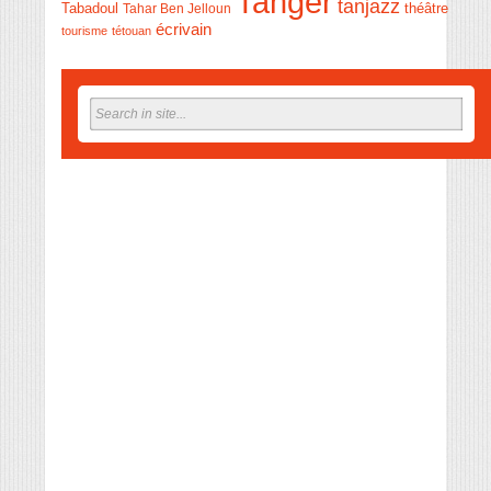
Tanger
tanjazz
théâtre
Tabadoul
Tahar Ben Jelloun
écrivain
tourisme
tétouan