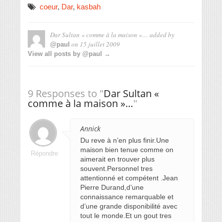
coeur
,
Dar
,
kasbah
Dar Sultan « comme à la maison »…
added by
on
15 juillet 2009
@paul
View all posts by @paul →
9 Responses to "
Dar Sultan «
comme à la maison »…
"
Annick
Du reve à n’en plus finir.Une
maison bien tenue comme on
Répondre
aimerait en trouver plus
souvent.Personnel tres
attentionné et compétent .Jean
Pierre Durand,d’une
connaissance remarquable et
d’une grande disponibilité avec
tout le monde.Et un gout tres