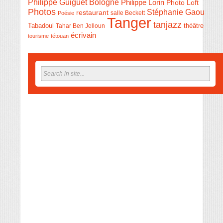
Philippe Guiguet Bologne
Philippe Lorin
Photo Loft
Photos
Stéphanie Gaou
restaurant
salle Beckett
Poésie
Tanger
tanjazz
théâtre
Tabadoul
Tahar Ben Jelloun
écrivain
tourisme
tétouan