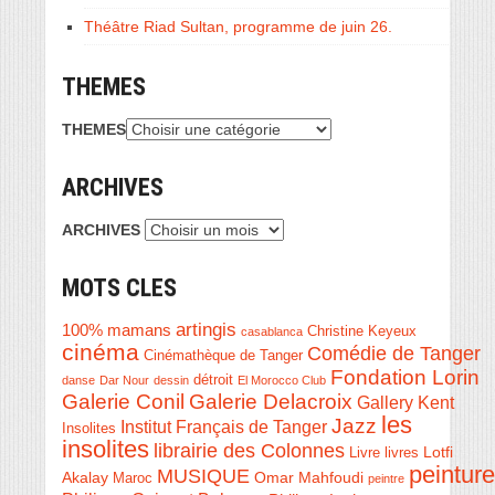
Théâtre Riad Sultan, programme de juin 26.
THEMES
THEMES
ARCHIVES
ARCHIVES
MOTS CLES
artingis
100% mamans
Christine Keyeux
casablanca
cinéma
Comédie de Tanger
Cinémathèque de Tanger
Fondation Lorin
détroit
danse
Dar Nour
dessin
El Morocco Club
Galerie Conil
Galerie Delacroix
Gallery Kent
les
Jazz
Institut Français de Tanger
Insolites
insolites
librairie des Colonnes
Livre
Lotfi
livres
peinture
MUSIQUE
Akalay
Omar Mahfoudi
Maroc
peintre