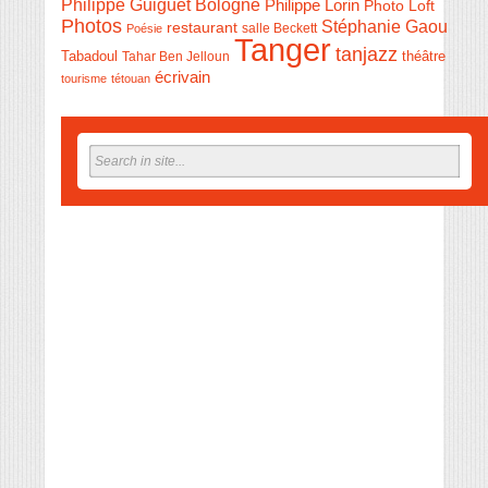
Philippe Guiguet Bologne
Philippe Lorin
Photo Loft
Photos
Stéphanie Gaou
restaurant
salle Beckett
Poésie
Tanger
tanjazz
théâtre
Tabadoul
Tahar Ben Jelloun
écrivain
tourisme
tétouan