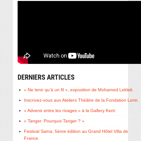
DERNIERS ARTICLES
« Ne tenir qu’à un fil », exposition de Mohamed Lekleti.
Inscrivez-vous aux Ateliers Théâtre de la Fondation Lorin.
« Advenir entre les rivages » à la Gallery Kent.
« Tanger. Pourquoi Tanger ? »
Festival Sama, 5éme édition au Grand Hôtel Villa de
France.