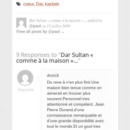
coeur
,
Dar
,
kasbah
Dar Sultan « comme à la maison »…
added by
on
15 juillet 2009
@paul
View all posts by @paul →
9 Responses to "
Dar Sultan «
comme à la maison »…
"
Annick
Du reve à n’en plus finir.Une
maison bien tenue comme on
Répondre
aimerait en trouver plus
souvent.Personnel tres
attentionné et compétent .Jean
Pierre Durand,d’une
connaissance remarquable et
d’une grande disponibilité avec
tout le monde.Et un gout tres