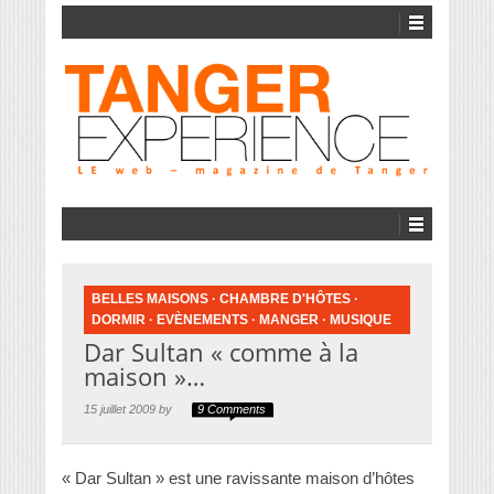
BELLES MAISONS
·
CHAMBRE D'HÔTES
·
DORMIR
·
EVÈNEMENTS
·
MANGER
·
MUSIQUE
Dar Sultan « comme à la
maison »…
15 juillet 2009 by
9 Comments
« Dar Sultan » est une ravissante maison d’hôtes