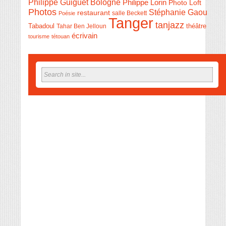
Philippe Guiguet Bologne
Philippe Lorin
Photo Loft
Photos
Stéphanie Gaou
restaurant
salle Beckett
Poésie
Tanger
tanjazz
théâtre
Tabadoul
Tahar Ben Jelloun
écrivain
tourisme
tétouan