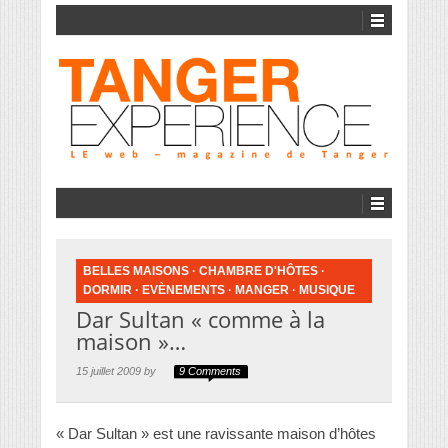
BELLES MAISONS
·
CHAMBRE D'HÔTES
·
DORMIR
·
EVÈNEMENTS
·
MANGER
·
MUSIQUE
Dar Sultan « comme à la
maison »…
15 juillet 2009 by
9 Comments
« Dar Sultan » est une ravissante maison d’hôtes