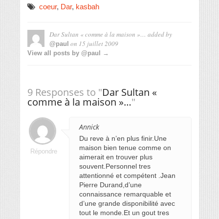
coeur
,
Dar
,
kasbah
Dar Sultan « comme à la maison »…
added by
on
15 juillet 2009
@paul
View all posts by @paul →
9 Responses to "
Dar Sultan «
comme à la maison »…
"
Annick
Du reve à n’en plus finir.Une
maison bien tenue comme on
Répondre
aimerait en trouver plus
souvent.Personnel tres
attentionné et compétent .Jean
Pierre Durand,d’une
connaissance remarquable et
d’une grande disponibilité avec
tout le monde.Et un gout tres