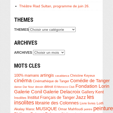
Théâtre Riad Sultan, programme de juin 26.
THEMES
THEMES
ARCHIVES
ARCHIVES
MOTS CLES
artingis
100% mamans
Christine Keyeux
casablanca
cinéma
Comédie de Tanger
Cinémathèque de Tanger
Fondation Lorin
détroit
danse
Dar Nour
dessin
El Morocco Club
Galerie Conil
Galerie Delacroix
Gallery Kent
les
Jazz
Institut Français de Tanger
Insolites
insolites
librairie des Colonnes
Livre
Lotfi
livres
peinture
MUSIQUE
Akalay
Omar Mahfoudi
Maroc
peintre