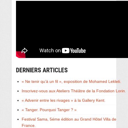
DERNIERS ARTICLES
« Ne tenir qu’à un fil », exposition de Mohamed Lekleti.
Inscrivez-vous aux Ateliers Théâtre de la Fondation Lorin.
« Advenir entre les rivages » à la Gallery Kent.
« Tanger. Pourquoi Tanger ? »
Festival Sama, 5éme édition au Grand Hôtel Villa de
France.