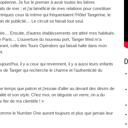
péenne. Je fus le premier à avoir toutes les bières
ts de mer ; et j’ai bénéficié de mes relations pour constituer
centriques ceux là même qui fréquentaient l’Hôtel Tangerine, le
de publicité… Le circuit se faisait tout seul.
tée… Ensuite, d’autres établissements ont attiré mes habitués.
 de Paris… L’ouverture du nouveau port, Tanger Med m’a
urant, celle des Tours Opérators qui faisait halte dans mon
t.
D
rd’hui, il y a ceux qui reviennent, il y a aussi leurs enfants
x de Tanger qui recherche le charme et l’authenticité du
 temps que patron et j’essaie d’aller au devant des désirs de
lité et son style. Chez moi, on déguste un verre, on a du
 fier de ma clientèle ! »
omme le Number One auront toujours et plus que jamais leur