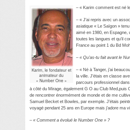
– « Karim comment est né l
– « J’ai repris avec un assoc
asiatique « Le Saïgon » ten
aimé en 1980, en Espagne, un
toutes les langues et qu’il c
France au point 1 du Bd Mo
– « Qu’as-tu fait avant le N
Karim, le fondateur et
– « Né à Tanger, j’ai beaucou
animateur du
la ville. J’étais en classe a
« Number One »
parcours professionnel dan
à côté du Mirage, également G O au Club Med,puis C
de rencontrer énormément de monde et de me cultiver
Samuel Becket et Bowles, par exemple. J’étais peintr
voyagé pendant 25 ans en Europe mais j’adore ma vil
– « Comment a évolué le Number One » ?