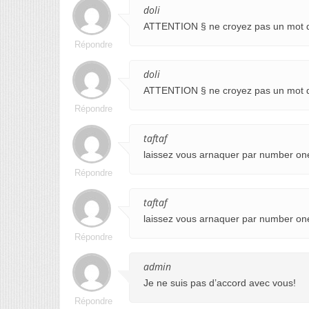
doli
ATTENTION § ne croyez pas un mot d
Répondre
doli
ATTENTION § ne croyez pas un mot d
Répondre
taftaf
laissez vous arnaquer par number on
Répondre
taftaf
laissez vous arnaquer par number on
Répondre
admin
Je ne suis pas d’accord avec vous!
Répondre