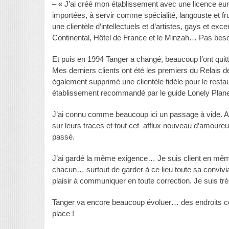
– « J’ai créé mon établissement avec une licence euro
importées, à servir comme spécialité, langouste et frui
une clientèle d’intellectuels et d’artistes, gays et ex
Continental, Hôtel de France et le Minzah… Pas besoin 
Et puis en 1994 Tanger a changé, beaucoup l’ont quit
Mes derniers clients ont été les premiers du Relais
également supprimé une clientèle fidèle pour le resta
établissement recommandé par le guide Lonely Plane
J’ai connu comme beaucoup ici un passage à vide. Aujou
sur leurs traces et tout cet afflux nouveau d’amoureu
passé.
J’ai gardé la même exigence… Je suis client en même
chacun… surtout de garder à ce lieu toute sa convivia
plaisir à communiquer en toute correction. Je suis très
Tanger va encore beaucoup évoluer… des endroits c
place !