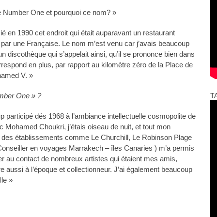
e Number One et pourquoi ce nom? »
ié en 1990 cet endroit qui était auparavant un restaurant
u par une Française. Le nom m’est venu car j’avais beaucoup
 discothèque qui s’appelait ainsi, qu’il se prononce bien dans
orrespond en plus, par rapport au kilomètre zéro de la Place de
hamed V. »
umber One » ?
T
p participé dés 1968 à l’ambiance intellectuelle cosmopolite de
vec Mohamed Choukri, j’étais oiseau de nuit, et tout mon
s des établissements comme Le Churchill, Le Robinson Plage
onseiller en voyages Marrakech – îles Canaries ) m’a permis
 au contact de nombreux artistes qui étaient mes amis,
e aussi à l’époque et collectionneur. J’ai également beaucoup
le »