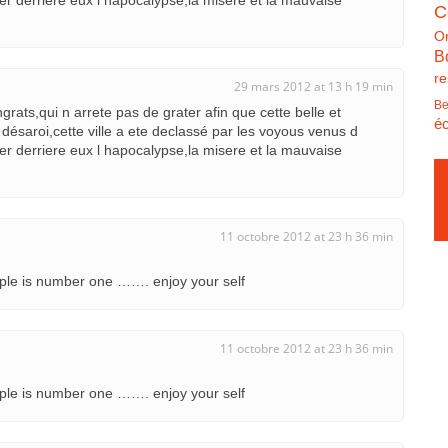
sser derriere eux l hapocalypse,la misere et la mauvaise
C
O
B
re
29 mars 2012 at 13 h 19 min
Be
ngrats,qui n arrete pas de grater afin que cette belle et
éc
ésaroi,cette ville a ete declassé par les voyous venus d
sser derriere eux l hapocalypse,la misere et la mauvaise
11 octobre 2012 at 23 h 36 min
eople is number one ……. enjoy your self
11 octobre 2012 at 23 h 36 min
eople is number one ……. enjoy your self