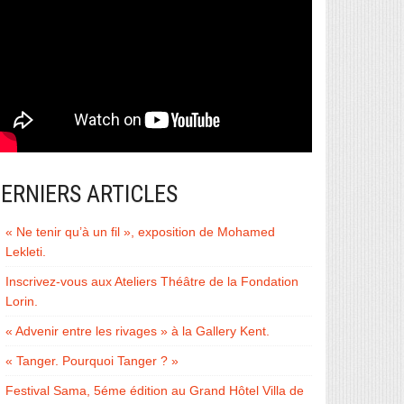
ERNIERS ARTICLES
« Ne tenir qu’à un fil », exposition de Mohamed
Lekleti.
Inscrivez-vous aux Ateliers Théâtre de la Fondation
Lorin.
« Advenir entre les rivages » à la Gallery Kent.
« Tanger. Pourquoi Tanger ? »
Festival Sama, 5éme édition au Grand Hôtel Villa de