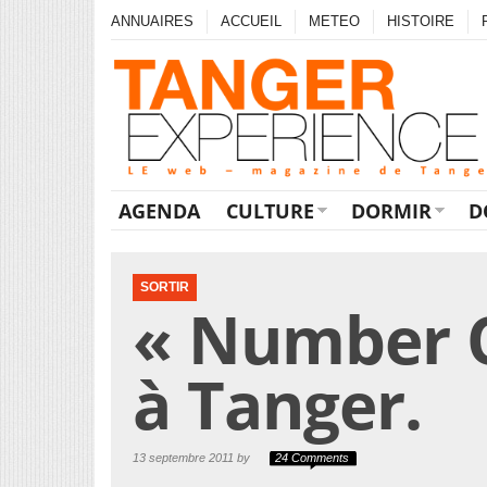
ANNUAIRES
ACCUEIL
METEO
HISTOIRE
AGENDA
CULTURE
DORMIR
D
SORTIR
« Number O
à Tanger.
13 septembre 2011 by
24 Comments