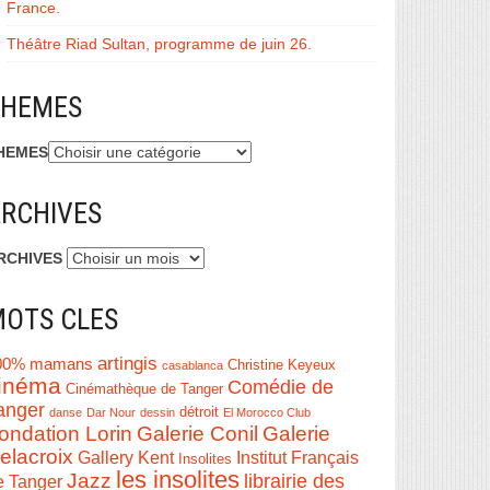
France.
Théâtre Riad Sultan, programme de juin 26.
THEMES
HEMES
RCHIVES
RCHIVES
OTS CLES
artingis
00% mamans
Christine Keyeux
casablanca
inéma
Comédie de
Cinémathèque de Tanger
anger
détroit
danse
Dar Nour
dessin
El Morocco Club
ondation Lorin
Galerie Conil
Galerie
elacroix
Institut Français
Gallery Kent
Insolites
les insolites
Jazz
librairie des
e Tanger