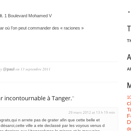
ndt. 1 Boulevard Mohamed V
bar où l’on peut commander des « raciones »
T
A
by
on
13 septembre 2011
A
@paul
M
r incontournable à Tanger.
"
1
c
T
29 mars 2012 at 13 h 19 min
F
ngrats,qui n arrete pas de grater afin que cette belle et
D
ésaroi,cette ville a ete declassé par les voyous venus d
d