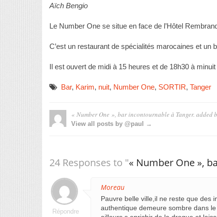
Aïch Bengio
Le Number One se situe en face de l’Hôtel Rembra
C’est un restaurant de spécialités marocaines et un 
Il est ouvert de midi à 15 heures et de 18h30 à minuit
Bar
,
Karim
,
nuit
,
Number One
,
SORTIR
,
Tanger
« Number One », bar incontournable à Tanger.
added 
View all posts by @paul →
24 Responses to "
« Number One », ba
Moreau
Pauvre belle ville,il ne reste que des i
authentique demeure sombre dans le d
Répondre