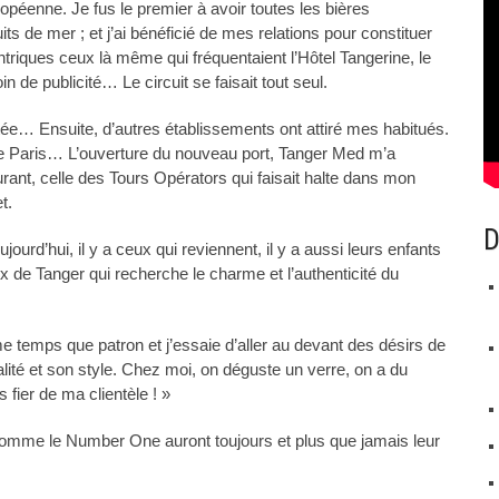
péenne. Je fus le premier à avoir toutes les bières
ts de mer ; et j’ai bénéficié de mes relations pour constituer
centriques ceux là même qui fréquentaient l’Hôtel Tangerine, le
de publicité… Le circuit se faisait tout seul.
tée… Ensuite, d’autres établissements ont attiré mes habitués.
 de Paris… L’ouverture du nouveau port, Tanger Med m’a
urant, celle des Tours Opérators qui faisait halte dans mon
t.
D
rd’hui, il y a ceux qui reviennent, il y a aussi leurs enfants
x de Tanger qui recherche le charme et l’authenticité du
 temps que patron et j’essaie d’aller au devant des désirs de
lité et son style. Chez moi, on déguste un verre, on a du
 fier de ma clientèle ! »
omme le Number One auront toujours et plus que jamais leur