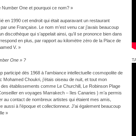
e Number One et pourquoi ce nom? »
ié en 1990 cet endroit qui était auparavant un restaurant
u par une Française. Le nom m’est venu car j’avais beaucoup
 discothèque qui s’appelait ainsi, qu’il se prononce bien dans
orrespond en plus, par rapport au kilomètre zéro de la Place de
hamed V. »
umber One » ?
T
p participé dés 1968 à l’ambiance intellectuelle cosmopolite de
vec Mohamed Choukri, j’étais oiseau de nuit, et tout mon
s des établissements comme Le Churchill, Le Robinson Plage
onseiller en voyages Marrakech – îles Canaries ) m’a permis
 au contact de nombreux artistes qui étaient mes amis,
e aussi à l’époque et collectionneur. J’ai également beaucoup
le »