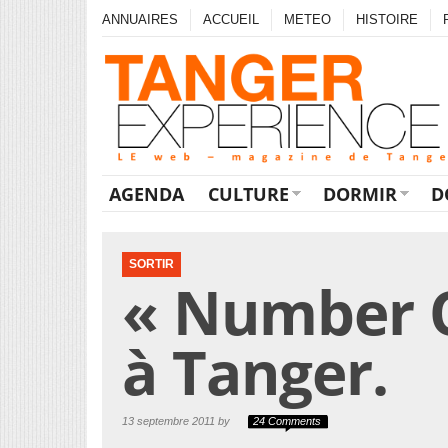
ANNUAIRES
ACCUEIL
METEO
HISTOIRE
AGENDA
CULTURE
DORMIR
D
SORTIR
« Number O
à Tanger.
13 septembre 2011 by
24 Comments