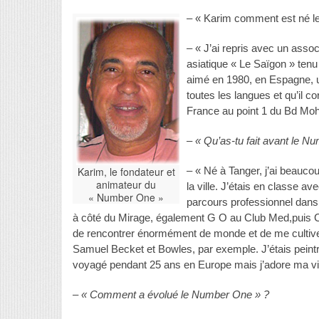
– « Karim comment est né l
– « J’ai repris avec un assoc
asiatique « Le Saïgon » ten
aimé en 1980, en Espagne, un
toutes les langues et qu’il c
France au point 1 du Bd Mo
– « Qu’as-tu fait avant le N
Karim, le fondateur et
– « Né à Tanger, j’ai beaucou
animateur du
la ville. J’étais en classe a
« Number One »
parcours professionnel dan
à côté du Mirage, également G O au Club Med,puis C
de rencontrer énormément de monde et de me cultiver
Samuel Becket et Bowles, par exemple. J’étais peintr
voyagé pendant 25 ans en Europe mais j’adore ma vil
– « Comment a évolué le Number One » ?