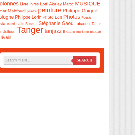
olonnes
MUSIQUE
Livre
Lotfi Akalay
livres
Maroc
peinture
Philippe Guiguet
mar Mahfoudi
peintre
Photos
ologne
Philippe Lorin
Photo Loft
Poésie
Stéphanie Gaou
staurant
salle Beckett
Tabadoul
Tahar
Tanger
tanjazz
théâtre
n Jelloun
tourisme
tétouan
rivain
SEARCH