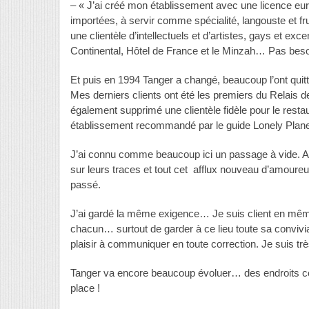
– « J’ai créé mon établissement avec une licence euro
importées, à servir comme spécialité, langouste et frui
une clientèle d’intellectuels et d’artistes, gays et ex
Continental, Hôtel de France et le Minzah… Pas besoin 
Et puis en 1994 Tanger a changé, beaucoup l’ont quit
Mes derniers clients ont été les premiers du Relais
également supprimé une clientèle fidèle pour le resta
établissement recommandé par le guide Lonely Plane
J’ai connu comme beaucoup ici un passage à vide. Aujou
sur leurs traces et tout cet afflux nouveau d’amoureu
passé.
J’ai gardé la même exigence… Je suis client en même
chacun… surtout de garder à ce lieu toute sa convivia
plaisir à communiquer en toute correction. Je suis très
Tanger va encore beaucoup évoluer… des endroits c
place !