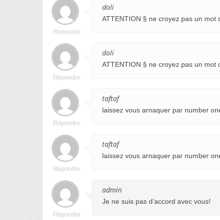
doli
ATTENTION § ne croyez pas un mot d
Répondre
doli
ATTENTION § ne croyez pas un mot d
Répondre
taftaf
laissez vous arnaquer par number on
Répondre
taftaf
laissez vous arnaquer par number on
Répondre
admin
Je ne suis pas d’accord avec vous!
Répondre