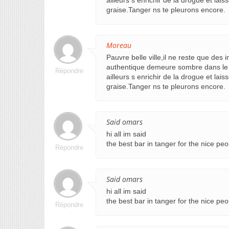
ailleurs s enrichir de la drogue et lai
graise.Tanger ns te pleurons encore.
Moreau
Pauvre belle ville,il ne reste que des i
authentique demeure sombre dans le d
Répondre
ailleurs s enrichir de la drogue et lai
graise.Tanger ns te pleurons encore.
Said omars
hi all im said
the best bar in tanger for the nice p
Répondre
Said omars
hi all im said
the best bar in tanger for the nice p
Répondre