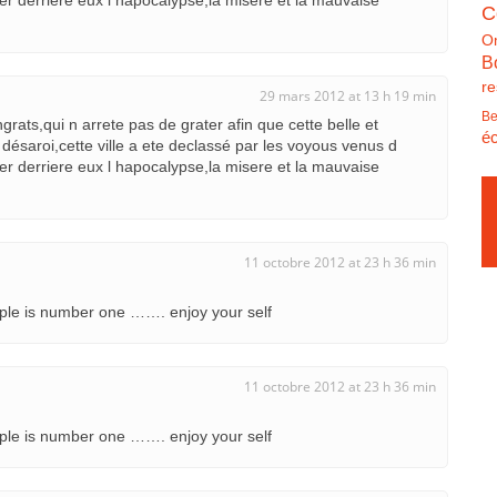
sser derriere eux l hapocalypse,la misere et la mauvaise
C
O
B
re
29 mars 2012 at 13 h 19 min
Be
ngrats,qui n arrete pas de grater afin que cette belle et
éc
ésaroi,cette ville a ete declassé par les voyous venus d
sser derriere eux l hapocalypse,la misere et la mauvaise
11 octobre 2012 at 23 h 36 min
eople is number one ……. enjoy your self
11 octobre 2012 at 23 h 36 min
eople is number one ……. enjoy your self