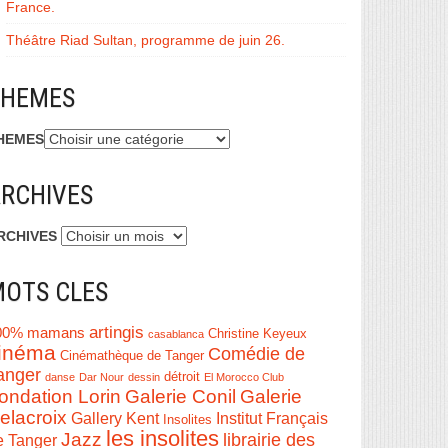
France.
Théâtre Riad Sultan, programme de juin 26.
THEMES
HEMES
RCHIVES
RCHIVES
OTS CLES
artingis
00% mamans
Christine Keyeux
casablanca
inéma
Comédie de
Cinémathèque de Tanger
anger
détroit
danse
Dar Nour
dessin
El Morocco Club
ondation Lorin
Galerie Conil
Galerie
elacroix
Institut Français
Gallery Kent
Insolites
les insolites
Jazz
librairie des
e Tanger