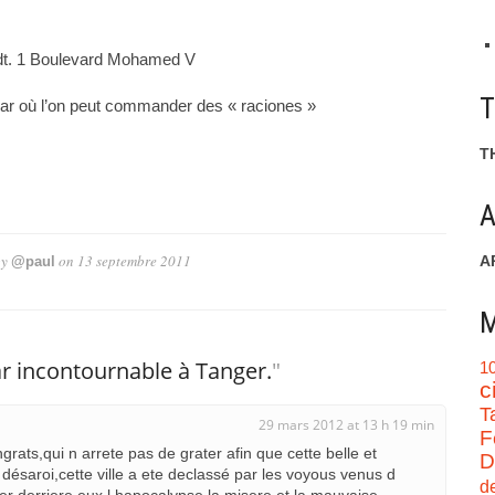
ndt. 1 Boulevard Mohamed V
bar où l’on peut commander des « raciones »
T
A
by
on
13 septembre 2011
A
@paul
M
r incontournable à Tanger.
"
1
c
T
29 mars 2012 at 13 h 19 min
F
ngrats,qui n arrete pas de grater afin que cette belle et
D
ésaroi,cette ville a ete declassé par les voyous venus d
d