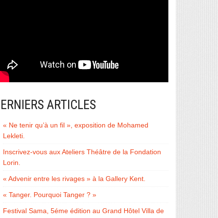
ERNIERS ARTICLES
« Ne tenir qu’à un fil », exposition de Mohamed
Lekleti.
Inscrivez-vous aux Ateliers Théâtre de la Fondation
Lorin.
« Advenir entre les rivages » à la Gallery Kent.
« Tanger. Pourquoi Tanger ? »
Festival Sama, 5éme édition au Grand Hôtel Villa de