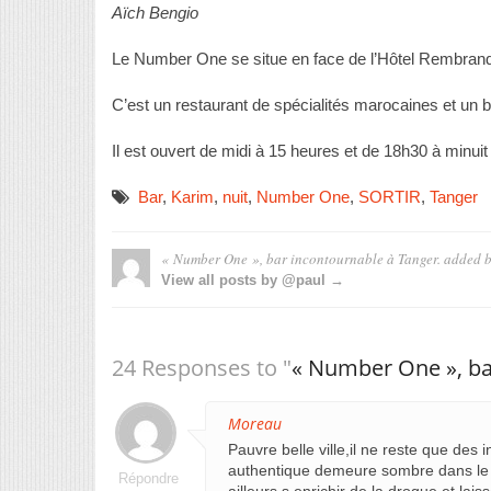
Aïch Bengio
Le Number One se situe en face de l’Hôtel Rembra
C’est un restaurant de spécialités marocaines et un 
Il est ouvert de midi à 15 heures et de 18h30 à minuit
Bar
,
Karim
,
nuit
,
Number One
,
SORTIR
,
Tanger
« Number One », bar incontournable à Tanger.
added 
View all posts by @paul →
24 Responses to "
« Number One », ba
Moreau
Pauvre belle ville,il ne reste que des i
authentique demeure sombre dans le d
Répondre