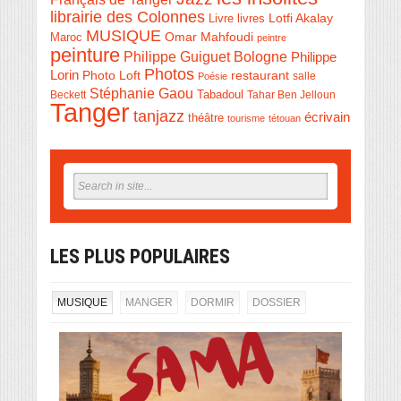
librairie des Colonnes
Livre
Lotfi Akalay
livres
MUSIQUE
Omar Mahfoudi
Maroc
peintre
peinture
Philippe Guiguet Bologne
Philippe
Photos
Lorin
Photo Loft
restaurant
salle
Poésie
Stéphanie Gaou
Beckett
Tabadoul
Tahar Ben Jelloun
Tanger
tanjazz
écrivain
théâtre
tourisme
tétouan
LES PLUS POPULAIRES
MUSIQUE
MANGER
DORMIR
DOSSIER