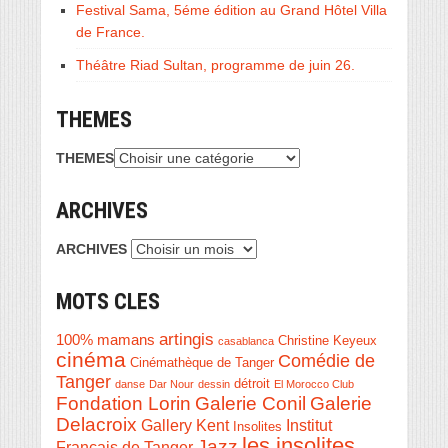
Festival Sama, 5éme édition au Grand Hôtel Villa
de France.
Théâtre Riad Sultan, programme de juin 26.
THEMES
THEMES
ARCHIVES
ARCHIVES
MOTS CLES
artingis
100% mamans
Christine Keyeux
casablanca
cinéma
Comédie de
Cinémathèque de Tanger
Tanger
détroit
danse
Dar Nour
dessin
El Morocco Club
Fondation Lorin
Galerie Conil
Galerie
Delacroix
Institut
Gallery Kent
Insolites
les insolites
Jazz
Français de Tanger