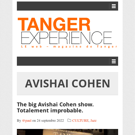
AVISHAI COHEN
The big Avishai Cohen show.
Totalement improbable.
By
@paul
on 24 septembre 2022
CULTURE
,
Jazz