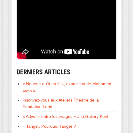
DERNIERS ARTICLES
« Ne tenir qu’à un fil », exposition de Mohamed
Lekleti.
Inscrivez-vous aux Ateliers Théâtre de la
Fondation Lorin.
« Advenir entre les rivages » à la Gallery Kent.
« Tanger. Pourquoi Tanger ? »